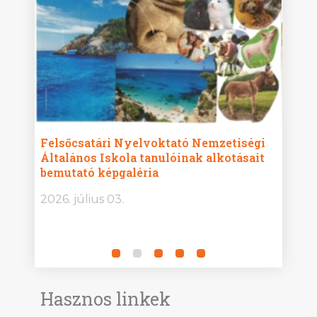
ise
Felsőcsatári Nyelvoktató Nemzetiségi
Győr
Általános Iskola tanulóinak alkotásait
Isko
bemutató képgaléria
képg
bor -
2026. július 03.
2026.
Hasznos linkek