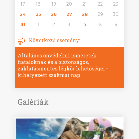
17
18
19
20
21
22
23
24
25
26
27
28
29
30
31
1
2
3
4
5
6
Következő esemény:
Általános önvédelmi ismeretek
fiataloknak és a biztonságos,
zaklatásmentes légkör lehetőségei -
kihelyezett szakmai nap
Galériák