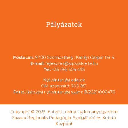
Pályázatok
Postacím:
9700 Szombathely, Károlyi Gáspár tér 4.
E-mail:
fejlesztes@srpszkk.elte.hu
Tel:
+36 (94) 504 495
Nyilvántartási adatok
OM azonosító: 200 851
Felnőttképzési nyilvántartási szám: B/2021/000476
Copyright © 2023. Eötvös Loránd Tudományegyetem
Savaria Regionális Pedagógiai Szolgáltató és Kutató
Központ