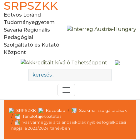
SRPSZKK
Eötvös Loránd
Tudományegyetem
Savaria Regionális
Pedagógiai
Szolgáltató és Kutató
Központ
SRPSZKK
Kezdőlap
Szakmai szolgáltatások
Tanulótájékoztatás
Vas vármegyei általános iskolák nyílt és foglalkozási
napjai a 2023/2024. tanévben