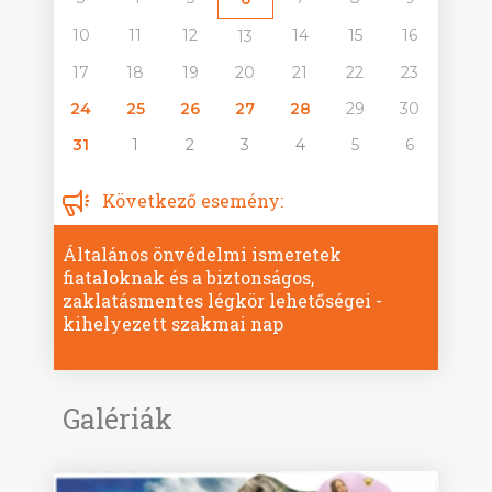
10
11
12
14
15
16
13
17
18
19
20
21
22
23
24
25
26
27
28
29
30
31
1
2
3
4
5
6
Következő esemény:
Általános önvédelmi ismeretek
fiataloknak és a biztonságos,
zaklatásmentes légkör lehetőségei -
kihelyezett szakmai nap
Galériák