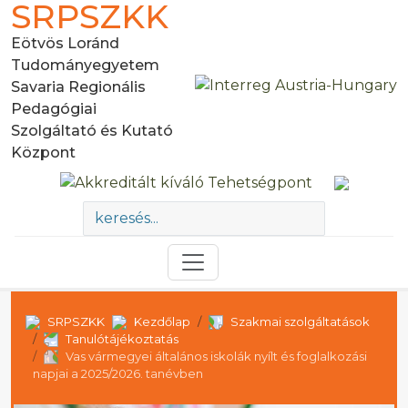
SRPSZKK
Eötvös Loránd
Tudományegyetem
Savaria Regionális
Pedagógiai
Szolgáltató és Kutató
Központ
SRPSZKK
Kezdőlap
Szakmai szolgáltatások
Tanulótájékoztatás
Vas vármegyei általános iskolák nyílt és foglalkozási
napjai a 2025/2026. tanévben