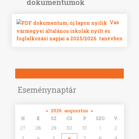
Vas
vármegyei általános iskolák nyílt és
foglalkozási napjai a 2025/2026. tanévben
Eseménynaptár
<
2026. augusztus
>
H
K
SZ
CS
P
SZO
V
27
28
29
30
31
1
2
3
4
5
7
8
9
6