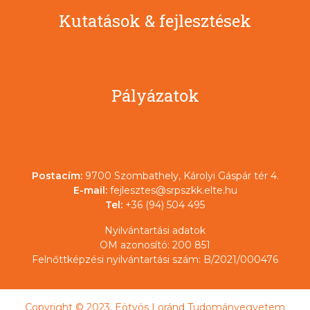
Kutatások & fejlesztések
Pályázatok
Postacím:
9700 Szombathely, Károlyi Gáspár tér 4.
E-mail:
fejlesztes@srpszkk.elte.hu
Tel:
+36 (94) 504 495
Nyilvántartási adatok
OM azonosító: 200 851
Felnőttképzési nyilvántartási szám: B/2021/000476
Copyright © 2023. Eötvös Loránd Tudományegyetem