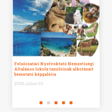
ise
Felsőcsatári Nyelvoktató Nemzetiségi
Győr
Általános Iskola tanulóinak alkotásait
Isko
bemutató képgaléria
képg
bor -
2026. július 03.
2026.