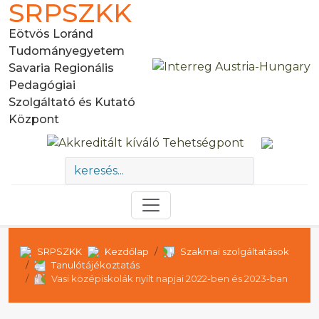
SRPSZKK
Eötvös Loránd
Tudományegyetem
Savaria Regionális
Pedagógiai
Szolgáltató és Kutató
Központ
SRPSZKK
Kezdőlap
Szakmai szolgáltatások
Tanulótájékoztatás
Vasi középiskolák nyílt napjai 2022-ben és 2023-ban