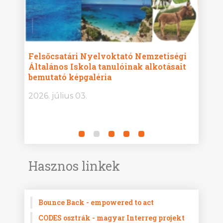
ise
Felsőcsatári Nyelvoktató Nemzetiségi
Győr
Általános Iskola tanulóinak alkotásait
Isko
bemutató képgaléria
képg
bor -
2026. július 03.
2026.
Hasznos linkek
Bounce Back - empowered to act
CODES osztrák - magyar Interreg projekt