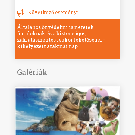
Következő esemény:
Általános önvédelmi ismeretek
fiataloknak és a biztonságos,
zaklatásmentes légkör lehetőségei -
kihelyezett szakmai nap
Galériák