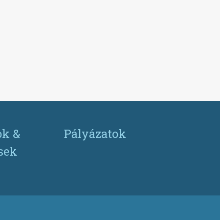
ok &
Pályázatok
ések