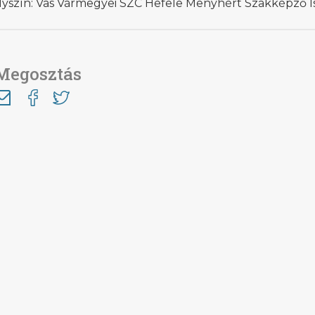
lyszín: Vas Vármegyei SZC Hefele Menyhért Szakképző I
Megosztás