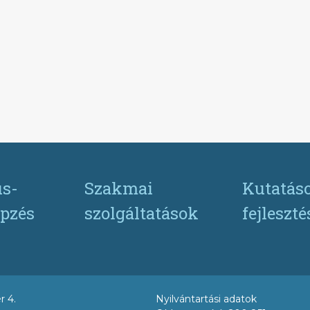
s-
Szakmai
Kutatás
pzés
szolgáltatások
fejleszt
r 4.
Nyilvántartási adatok