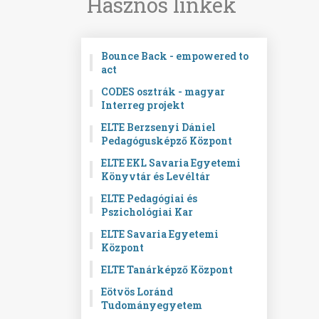
Hasznos linkek
Bounce Back - empowered to
act
CODES osztrák - magyar
Interreg projekt
ELTE Berzsenyi Dániel
Pedagógusképző Központ
ELTE EKL Savaria Egyetemi
Könyvtár és Levéltár
ELTE Pedagógiai és
Pszichológiai Kar
ELTE Savaria Egyetemi
Központ
ELTE Tanárképző Központ
Eötvös Loránd
Tudományegyetem