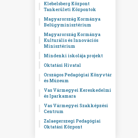
Klebelsberg Központ
Tankerületi Központok
Magyarország Kormánya
Belügyminisztérium
Magyarország Kormánya
Kulturális és Innovációs
Minisztérium
Mindenki iskolája projekt
Oktatási Hivatal
Országos Pedagógiai Könyvtár
és Múzeum
Vas Vármegyei Kereskedelmi
és Iparkamara
Vas Vármegyei Szakképzési
Centrum
Zalaegerszegi Pedagógiai
Oktatási Központ