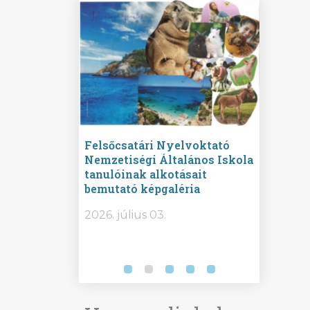
ine
Felsőcsatári Nyelvoktató
Győrvár
e durch
Nemzetiségi Általános Iskola
Általán
metország –
tanulóinak alkotásait
Iskola 
etországban)
bemutató képgaléria
bemutat
t nyelvi
2026.
2026. július 03.
2026. jú