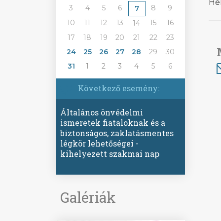
He
3
4
5
6
8
9
7
10
11
12
13
15
16
14
17
18
19
20
21
22
23
24
25
26
27
28
29
30
31
1
2
3
4
5
6
Következő esemény:
Általános önvédelmi
ismeretek fiataloknak és a
biztonságos, zaklatásmentes
légkör lehetőségei -
kihelyezett szakmai nap
Galériák