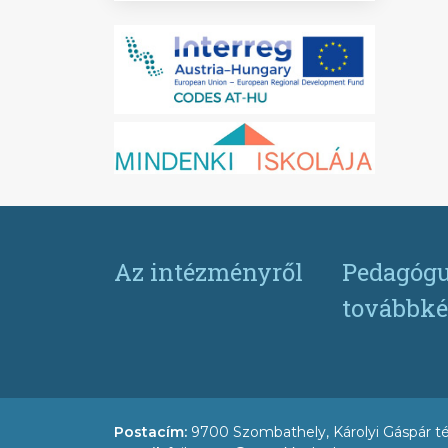
Az intézményről
Pedagógu
továbbké
Postacím:
9700 Szombathely, Károlyi Gáspár té