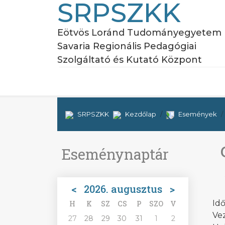
SRPSZKK
Eötvös Loránd Tudományegyetem
Savaria Regionális Pedagógiai
Szolgáltató és Kutató Központ
SRPSZKK
Kezdőlap
Események
Eseménynaptár
<
2026. augusztus
>
Idő
H
K
SZ
CS
P
SZO
V
Vez
27
28
29
30
31
1
2