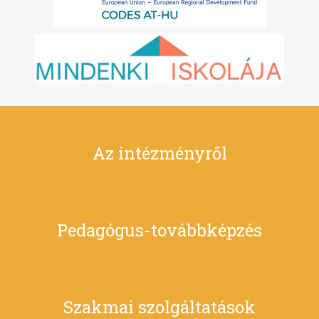
Az intézményről
Pedagógus-továbbképzés
Szakmai szolgáltatások