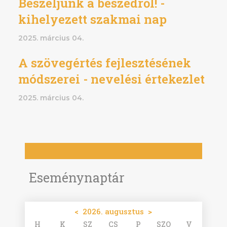
Beszéljünk a beszédről! -
kihelyezett szakmai nap
2025. március 04.
A szövegértés fejlesztésének
módszerei - nevelési értekezlet
2025. március 04.
Eseménynaptár
<
2026. augusztus
>
H
K
SZ
CS
P
SZO
V