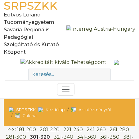
SRPSZKK
Eötvös Loránd
Tudományegyetem
Savaria Regionális
Pedagógiai
Szolgáltató és Kutató
Központ
SRPSZKK
Kezdőlap
Az intézményről
Galéria
<<<
181-200
201-220
221-240
241-260
261-280
281-300
301-320
321-340
341-360
361-380
381-