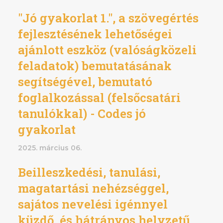
"Jó gyakorlat 1.", a szövegértés
fejlesztésének lehetőségei
ajánlott eszköz (valóságközeli
feladatok) bemutatásának
segítségével, bemutató
foglalkozással (felsőcsatári
tanulókkal) - Codes jó
gyakorlat
2025. március 06.
Beilleszkedési, tanulási,
magatartási nehézséggel,
sajátos nevelési igénnyel
küzdő, és hátrányos helyzetű