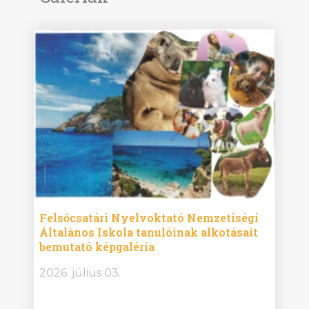
ise
Felsőcsatári Nyelvoktató Nemzetiségi
Győr
Általános Iskola tanulóinak alkotásait
Isko
bemutató képgaléria
képg
bor -
2026. július 03.
2026.