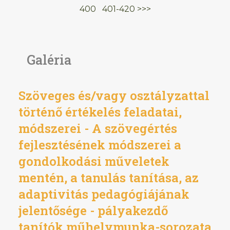
400
401-420
>>>
Galéria
Szöveges és/vagy osztályzattal
történő értékelés feladatai,
módszerei - A szövegértés
fejlesztésének módszerei a
gondolkodási műveletek
mentén, a tanulás tanítása, az
adaptivitás pedagógiájának
jelentősége - pályakezdő
tanítók műhelymunka-sorozata