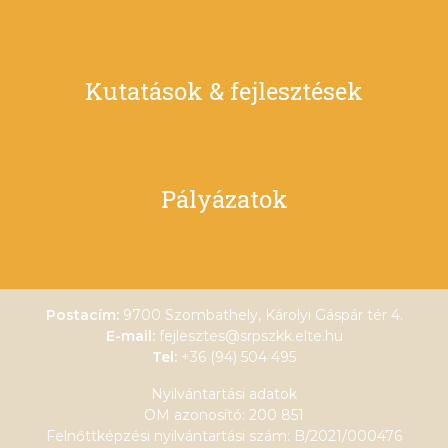
Kutatások & fejlesztések
Pályázatok
Postacím:
9700 Szombathely, Károlyi Gáspár tér 4.
E-mail:
fejlesztes@srpszkk.elte.hu
Tel:
+36 (94) 504 495
Nyilvántartási adatok
OM azonosító: 200 851
Felnőttképzési nyilvántartási szám: B/2021/000476