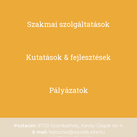
Szakmai szolgáltatások
Kutatások & fejlesztések
Pályázatok
Postacím:
9700 Szombathely, Károlyi Gáspár tér 4.
E-mail:
fejlesztes@srpszkk.elte.hu