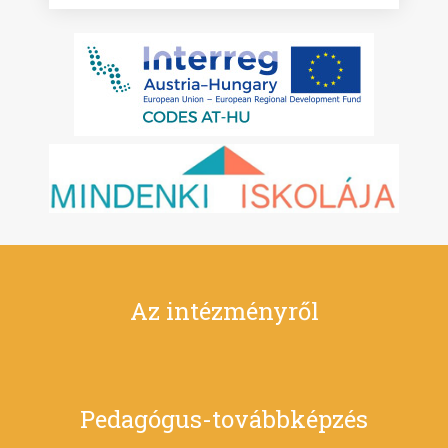
Az intézményről
Pedagógus-továbbképzés