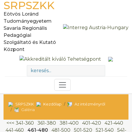
SRPSZKK
Eötvös Loránd
Tudományegyetem
Savaria Regionális
Pedagógiai
Szolgáltató és Kutató
Központ
SRPSZKK
Kezdőlap
Az intézményről
Galéria
<<<
341-360
361-380
381-400
401-420
421-440
441-460
461-480
481-500
501-520
521-540
541-