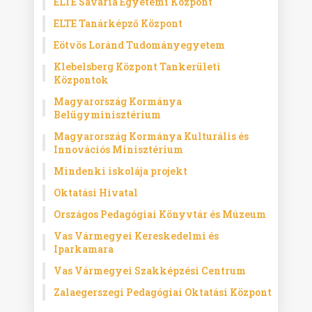
ELTE Savaria Egyetemi Központ
ELTE Tanárképző Központ
Eötvös Loránd Tudományegyetem
Klebelsberg Központ Tankerületi
Központok
Magyarország Kormánya
Belügyminisztérium
Magyarország Kormánya Kulturális és
Innovációs Minisztérium
Mindenki iskolája projekt
Oktatási Hivatal
Országos Pedagógiai Könyvtár és Múzeum
Vas Vármegyei Kereskedelmi és
Iparkamara
Vas Vármegyei Szakképzési Centrum
Zalaegerszegi Pedagógiai Oktatási Központ