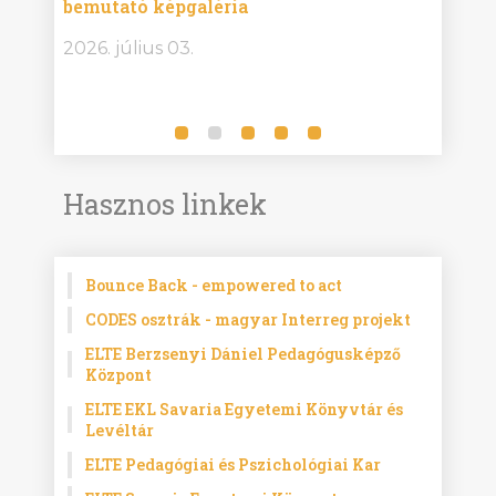
bemutató képgaléria
képg
bor -
2026. július 03.
2026.
Hasznos linkek
Bounce Back - empowered to act
CODES osztrák - magyar Interreg projekt
ELTE Berzsenyi Dániel Pedagógusképző
Központ
ELTE EKL Savaria Egyetemi Könyvtár és
Levéltár
ELTE Pedagógiai és Pszichológiai Kar