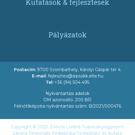
Kutatások & fejlesztések
Pályázatok
Postacím:
9700 Szombathely, Károlyi Gáspár tér 4.
E-mail:
fejlesztes@srpszkk.elte.hu
Tel:
+36 (94) 504 495
Nyilvántartási adatok
OM azonosító: 200 851
Felnőttképzési nyilvántartási szám: B/2021/000476
Copyright © 2023. Eötvös Loránd Tudományegyetem
Savaria Regionális Pedagógiai Szolgáltató és Kutató