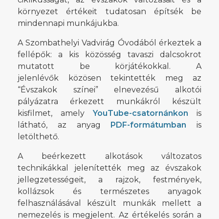
környezet értékeit tudatosan építsék be
mindennapi munkájukba.
A Szombathelyi Vadvirág Óvodából érkeztek a
fellépők: a kis közösség tavaszi dalcsokrot
mutatott be körjátékokkal. A
jelenlévők közösen tekintették meg az
“Évszakok színei” elnevezésű alkotói
pályázatra érkezett munkákról készült
kisfilmet, amely
YouTube-csatornánkon
is
látható, az anyag
PDF-formátumban
is
letölthető.
A beérkezett alkotások változatos
technikákkal jelenítették meg az évszakok
jellegzetességeit, a rajzok, festmények,
kollázsok és természetes anyagok
felhasználásával készült munkák mellett a
nemezelés is megjelent. Az értékelés során a