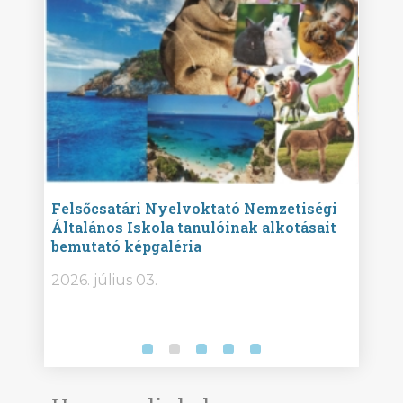
ise
Felsőcsatári Nyelvoktató Nemzetiségi
Győr
Általános Iskola tanulóinak alkotásait
Isko
bemutató képgaléria
képg
bor -
2026. július 03.
2026.