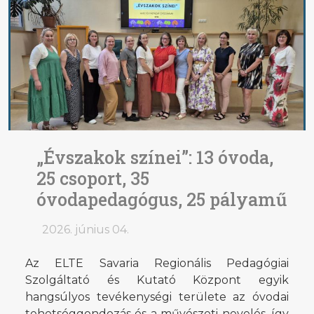
„Évszakok színei”: 13 óvoda,
25 csoport, 35
óvodapedagógus, 25 pályamű
2026. június 04.
Az ELTE Savaria Regionális Pedagógiai
Szolgáltató és Kutató Központ egyik
hangsúlyos tevékenységi területe az óvodai
tehetséggondozás és a művészeti nevelés, így