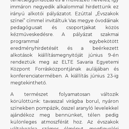
immáron negyedik alkalommal hirdettünk ez
irányú alkotói pályázatot. Ezúttal „Évszakok
színei” címmel invitáltuk Vas megye óvodáinak
pedagógusait és csoportjaikat közös
kézműveskedésre. A pályázat szakmai
programmal egybekötött
eredményhirdetését és a beérkezett
alkotások kiállításmegnyitóját június 9-én
rendeztük meg az ELTE Savaria Egyetemi
Központ Forrásközpontjának aulájában és
konferenciatermében. A kiállítás június 23-ig
megtekinthető.
A természet folyamatosan változik
körülöttünk: tavasszal virágba borul, nyáron
színekben pompázik, ősszel aranyló levelekkel
ajándékoz meg bennünket, télen pedig
különleges atmoszférát hoz. Az évszakok
váltakozása számos élményt, megfigyelési