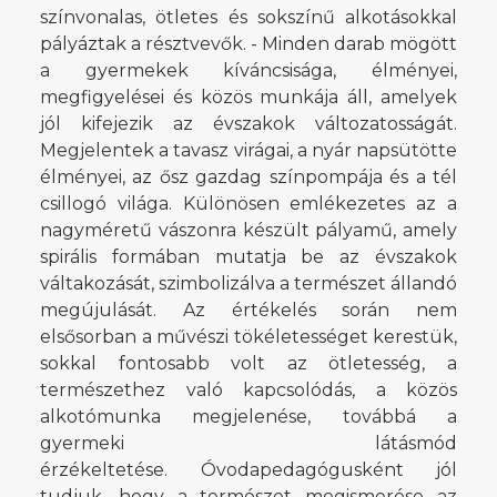
színvonalas, ötletes és sokszínű alkotásokkal
pályáztak a résztvevők. - Minden darab mögött
a gyermekek kíváncsisága, élményei,
megfigyelései és közös munkája áll, amelyek
jól kifejezik az évszakok változatosságát.
Megjelentek a tavasz virágai, a nyár napsütötte
élményei, az ősz gazdag színpompája és a tél
csillogó világa. Különösen emlékezetes az a
nagyméretű vászonra készült pályamű, amely
spirális formában mutatja be az évszakok
váltakozását, szimbolizálva a természet állandó
megújulását. Az értékelés során nem
elsősorban a művészi tökéletességet kerestük,
sokkal fontosabb volt az ötletesség, a
természethez való kapcsolódás, a közös
alkotómunka megjelenése, továbbá a
gyermeki látásmód
érzékeltetése. Óvodapedagógusként jól
tudjuk, hogy a természet megismerése az