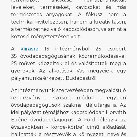
leveleket, terméseket, kavicsokat és más
természetes anyagokat. A fókusz nem a
technikai kivitelezésen, hanem a kreativitáson,
a természethez való kapcsolódáson, valamint a
közös élményszerzésen volt.
A
kiírásra
13 intézményből 25 csoport
35 óvodapedagógusának közreműködésével
25 művet képzeltek el és valósítottak meg a
gyerekek. Az alkotások Vas megyeiek, egy
pályamunka érkezett Budapestről.
Az intézményünk szervezésében megvalósuló
rendezvény - szokott módon - egyben
óvodapedagógusok szakmai délutánja is. Az
idei pályázat témájához kapcsolódóan Horváth
Edéné óvodapedagógus “A Föld lélegzik az
évszakokban - körbe-körbe” című előadását
hallhatták a résztvevők a környezeti nevelés