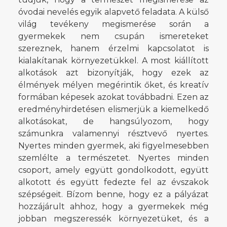
óvodai nevelés egyik alapvető feladata. A külső
világ tevékeny megismerése során a
gyermekek nem csupán ismereteket
szereznek, hanem érzelmi kapcsolatot is
kialakítanak környezetükkel. A most kiállított
alkotások azt bizonyítják, hogy ezek az
élmények mélyen megérintik őket, és kreatív
formában képesek azokat továbbadni. Ezen az
eredményhirdetésen elismerjük a kiemelkedő
alkotásokat, de hangsúlyozom, hogy
számunkra valamennyi résztvevő nyertes.
Nyertes minden gyermek, aki figyelmesebben
szemlélte a természetet. Nyertes minden
csoport, amely együtt gondolkodott, együtt
alkotott és együtt fedezte fel az évszakok
szépségeit. Bízom benne, hogy ez a pályázat
hozzájárult ahhoz, hogy a gyermekek még
jobban megszeressék környezetüket, és a