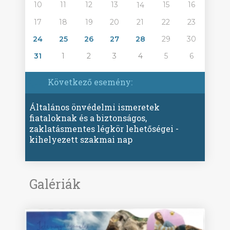
10
11
12
13
15
16
14
17
18
19
20
21
22
23
24
25
26
27
28
29
30
31
1
2
3
4
5
6
Következő esemény:
Általános önvédelmi ismeretek
fiataloknak és a biztonságos,
zaklatásmentes légkör lehetőségei -
kihelyezett szakmai nap
Galériák