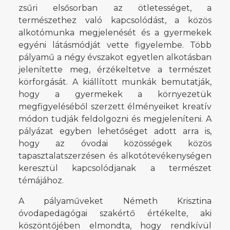
zsűri elsősorban az ötletességet, a
természethez való kapcsolódást, a közös
alkotómunka megjelenését és a gyermekek
egyéni látásmódját vette figyelembe. Több
pályamű a négy évszakot egyetlen alkotásban
jelenítette meg, érzékeltetve a természet
körforgását. A kiállított munkák bemutatják,
hogy a gyermekek a környezetük
megfigyeléséből szerzett élményeiket kreatív
módon tudják feldolgozni és megjeleníteni. A
pályázat egyben lehetőséget adott arra is,
hogy az óvodai közösségek közös
tapasztalatszerzésen és alkotótevékenységen
keresztül kapcsolódjanak a természet
témájához.
A pályaműveket Németh Krisztina
óvodapedagógai szakértő értékelte, aki
köszöntőjében elmondta, hogy rendkívül