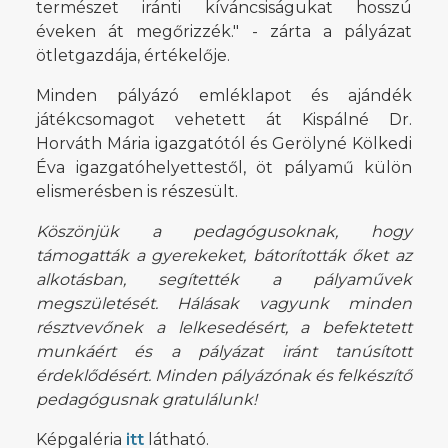
természet iránti kíváncsiságukat hosszú
éveken át megőrizzék." - zárta a pályázat
ötletgazdája, értékelője.
Minden pályázó emléklapot és ajándék
játékcsomagot vehetett át Kispálné Dr.
Horváth Mária igazgatótól és Gerölyné Kölkedi
Éva igazgatóhelyettestől, öt pályamű külön
elismerésben is részesült.
Köszönjük a pedagógusoknak, hogy
támogatták a gyerekeket, bátorították őket az
alkotásban, segítették a pályaművek
megszületését. Hálásak vagyunk minden
résztvevőnek a lelkesedésért, a befektetett
munkáért és a pályázat iránt tanúsított
érdeklődésért. Minden pályázónak és felkészítő
pedagógusnak gratulálunk!
Képgaléria
itt
látható.