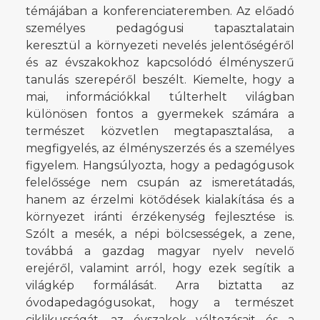
témájában a konferenciateremben. Az előadó
személyes pedagógusi tapasztalatain
keresztül a környezeti nevelés jelentőségéről
és az évszakokhoz kapcsolódó élményszerű
tanulás szerepéről beszélt. Kiemelte, hogy a
mai, információkkal túlterhelt világban
különösen fontos a gyermekek számára a
természet közvetlen megtapasztalása, a
megfigyelés, az élményszerzés és a személyes
figyelem. Hangsúlyozta, hogy a pedagógusok
felelőssége nem csupán az ismeretátadás,
hanem az érzelmi kötődések kialakítása és a
környezet iránti érzékenység fejlesztése is.
Szólt a mesék, a népi bölcsességek, a zene,
továbbá a gazdag magyar nyelv nevelő
erejéről, valamint arról, hogy ezek segítik a
világkép formálását. Arra biztatta az
óvodapedagógusokat, hogy a természet
ciklikusságát, az évszakok változásait és a