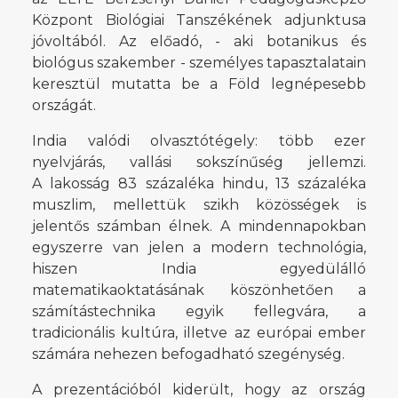
Központ Biológiai Tanszékének adjunktusa
jóvoltából. Az előadó, - aki botanikus és
biológus szakember - személyes tapasztalatain
keresztül mutatta be a Föld legnépesebb
országát.
India valódi olvasztótégely: több ezer
nyelvjárás, vallási sokszínűség jellemzi.
A lakosság 83 százaléka hindu, 13 százaléka
muszlim, mellettük szikh közösségek is
jelentős számban élnek. A mindennapokban
egyszerre van jelen a modern technológia,
hiszen India egyedülálló
matematikaoktatásának köszönhetően a
számítástechnika egyik fellegvára, a
tradicionális kultúra, illetve az európai ember
számára nehezen befogadható szegénység.
A prezentációból kiderült, hogy az ország