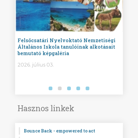
ise
Felsőcsatári Nyelvoktató Nemzetiségi
Győr
Általános Iskola tanulóinak alkotásait
Isko
bemutató képgaléria
képg
bor -
2026. július 03.
2026.
Hasznos linkek
Bounce Back - empowered to act