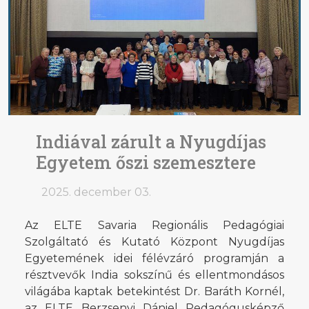
Indiával zárult a Nyugdíjas
Egyetem őszi szemesztere
2025. december 03.
Az ELTE Savaria Regionális Pedagógiai
Szolgáltató és Kutató Központ Nyugdíjas
Egyetemének idei félévzáró programján a
résztvevők India sokszínű és ellentmondásos
világába kaptak betekintést Dr. Baráth Kornél,
az ELTE Berzsenyi Dániel Pedagógusképző