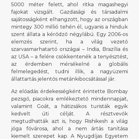
5000 méter felett, ahol ritka magashegyi
fajokat vizsgált. Gazdasági és társadalmi
sajátosságként elhangzott, hogy az országban
mintegy 300 millió tehén él, ugyanis a hinduk
szent állata a kérődző négylábú. Egy 2006-os
elemzés szerint, ha a világ vezető
szarvasmarhatartó országai – India, Brazília és
az USA – a felére csökkentenék a tenyésztést,
az érdemben mérsékelné a globális
felmelegedést, tudni illik, a nagyüzemi
állattartás jelentős metánkibocsátással jár.
Az előadás érdekességként érintette Bombay
pezsgő, piacokra emlékeztető mindennapjait,
valamint Goát, a hátizsákos turisták egyik
kedvelt úti célját. A résztvevők
megtudhatták azt is, hogy Rishikesh a világ
jóga fővárosa, ahol a nem ártás tanítása
kiemelt szerepet kap. A Nyugdíjas Egyetem