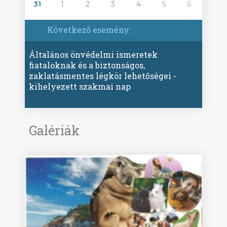
31
1
2
3
4
5
6
Következő esemény:
Általános önvédelmi ismeretek
fiataloknak és a biztonságos,
zaklatásmentes légkör lehetőségei -
kihelyezett szakmai nap
Galériák