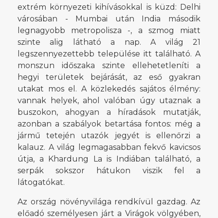
extrém környezeti kihívásokkal is küzd: Delhi
városában - Mumbai után India második
legnagyobb metropolisza -, a szmog miatt
szinte alig látható a nap. A világ 21
legszennyezettebb települése itt található. A
monszun időszaka szinte ellehetetleníti a
hegyi területek bejárását, az eső gyakran
utakat mos el. A közlekedés sajátos élmény:
vannak helyek, ahol valóban úgy utaznak a
buszokon, ahogyan a híradások mutatják,
azonban a szabályok betartása fontos: még a
jármű tetején utazók jegyét is ellenőrzi a
kalauz. A világ legmagasabban fekvő kavicsos
útja, a Khardung La is Indiában található, a
serpák sokszor hátukon viszik fel a
látogatókat.
Az ország növényvilága rendkívül gazdag. Az
előadó személyesen járt a Virágok völgyében,