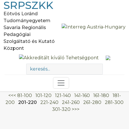
SRPSZKK
Eötvös Loránd
Tudományegyetem
Savaria Regionális
Pedagógiai
Szolgáltató és Kutató
Központ
<<<
81-100
101-120
121-140
141-160
161-180
181-
200
201-220
221-240
241-260
261-280
281-300
301-320
>>>