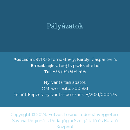
Pályázatok
Postacím:
9700 Szombathely, Károlyi Gáspár tér 4.
E-mail:
fejlesztes@srpszkk.elte.hu
Tel:
+36 (94) 504 495
Nyilvántartási adatok
OM azonosító: 200 851
Felnőttképzési nyilvántartási szám: B/2021/000476
Copyright © 2023. Eötvös Loránd Tudományegyetem
Savaria Regionális Pedagógiai Szolgáltató és Kutató
Központ