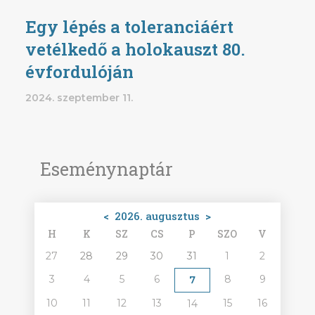
Egy lépés a toleranciáért
vetélkedő a holokauszt 80.
évfordulóján
2024. szeptember 11.
Eseménynaptár
<
2026. augusztus
>
H
K
SZ
CS
P
SZO
V
27
28
29
30
31
1
2
3
4
5
6
8
9
7
10
11
12
13
15
16
14