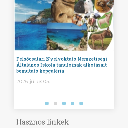
ise
Felsőcsatári Nyelvoktató Nemzetiségi
Győr
Általános Iskola tanulóinak alkotásait
Isko
bemutató képgaléria
képg
bor -
2026. július 03.
2026.
Hasznos linkek