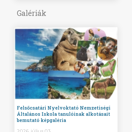
Galériák
ise
Felsőcsatári Nyelvoktató Nemzetiségi
Győr
Általános Iskola tanulóinak alkotásait
Isko
bemutató képgaléria
képg
bor -
2026. július 03.
2026.