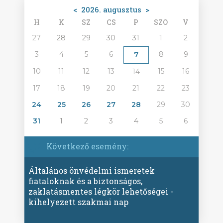
<
2026. augusztus
>
H
K
SZ
CS
P
SZO
V
27
28
29
30
31
1
2
3
4
5
6
8
9
7
10
11
12
13
15
16
14
17
18
19
20
21
22
23
24
25
26
27
28
29
30
31
1
2
3
4
5
6
Következő esemény:
Általános önvédelmi ismeretek
fiataloknak és a biztonságos,
zaklatásmentes légkör lehetőségei -
kihelyezett szakmai nap