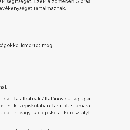
nak segítséget. Ezek a zömében 5 órás
 tevékenységet tartalmaznak.
ységekkel ismertet meg,
al.
lióban találhatnak általános pedagógiai
os és középiskolában tanítók számára
talános vagy középiskolai korosztályt