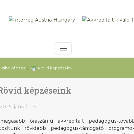
ovábbképzés
Rövid képzéseink
Rövid képzéseink
2025. január 07.
magasabb óraszámú akkreditált pedagógus-tovább
ztosítunk rövidebb pedagógus-támogató programok