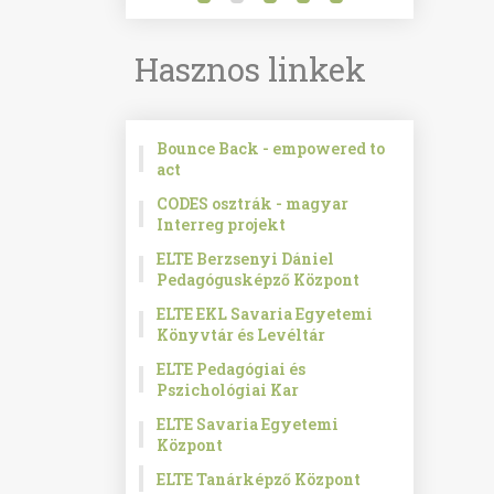
Hasznos linkek
Bounce Back - empowered to
act
CODES osztrák - magyar
Interreg projekt
ELTE Berzsenyi Dániel
Pedagógusképző Központ
ELTE EKL Savaria Egyetemi
Könyvtár és Levéltár
ELTE Pedagógiai és
Pszichológiai Kar
ELTE Savaria Egyetemi
Központ
ELTE Tanárképző Központ