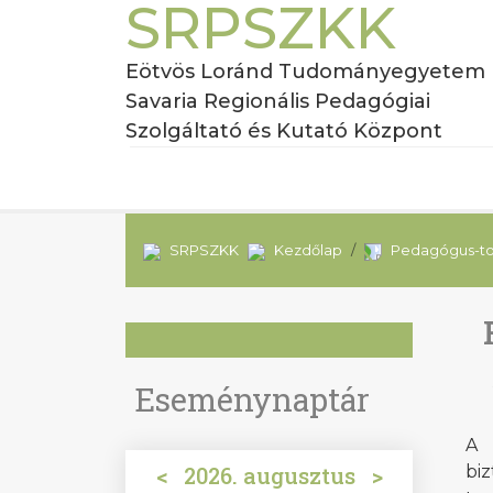
SRPSZKK
Eötvös Loránd Tudományegyetem
Savaria Regionális Pedagógiai
Szolgáltató és Kutató Központ
SRPSZKK
Kezdőlap
Pedagógus-t
Eseménynaptár
A 
<
2026. augusztus
>
bi