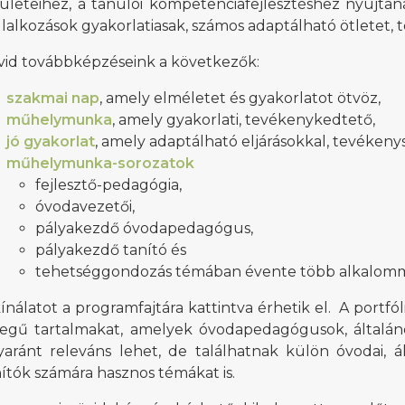
rületeihez, a tanulói kompetenciafejlesztéshez nyújta
lalkozások gyakorlatiasak, számos adaptálható ötletet,
vid továbbképzéseink a következők:
szakmai nap
, amely elméletet és gyakorlatot ötvöz,
műhelymunka
, amely gyakorlati, tevékenykedtető,
jó gyakorlat
, amely adaptálható eljárásokkal, tevéken
műhelymunka-sorozatok
fejlesztő-pedagógia,
óvodavezetői,
pályakezdő óvodapedagógus,
pályakezdő tanító és
tehetséggondozás témában évente több alkalomm
ínálatot a programfajtára kattintva érhetik el. A portfó
llegű tartalmakat, amelyek óvodapedagógusok, általán
yaránt releváns lehet, de találhatnak külön óvodai, ál
ítók számára hasznos témákat is.