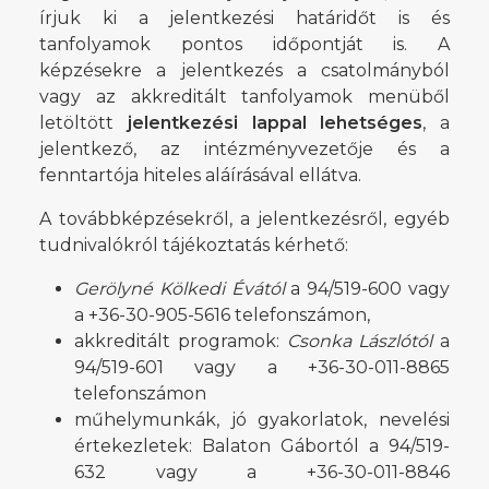
írjuk ki a jelentkezési határidőt is és
tanfolyamok pontos időpontját is. A
képzésekre a jelentkezés a csatolmányból
vagy az akkreditált tanfolyamok menüből
letöltött
jelentkezési lappal lehetséges
, a
jelentkező, az intézményvezetője és a
fenntartója hiteles aláírásával ellátva.
A továbbképzésekről, a jelentkezésről, egyéb
tudnivalókról tájékoztatás kérhető:
Gerölyné Kölkedi Évától
a 94/519-600 vagy
a +36-30-905-5616 telefonszámon,
akkreditált programok:
Csonka Lászlótól
a
94/519-601 vagy a +36-30-011-8865
telefonszámon
műhelymunkák, jó gyakorlatok, nevelési
értekezletek: Balaton Gábortól a 94/519-
632 vagy a +36-30-011-8846