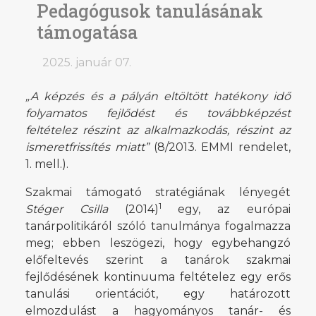
Pedagógusok tanulásának
támogatása
2025. január 07.
„A képzés és a pályán eltöltött hatékony idő
folyamatos fejlődést és továbbképzést
feltételez részint az alkalmazkodás, részint az
ismeretfrissítés miatt”
(8/2013. EMMI rendelet,
1. mell.).
Szakmai támogató stratégiának lényegét
1
Stéger Csilla
(2014)
egy, az európai
tanárpolitikáról szóló
tanulmánya
fogalmazza
meg; ebben leszögezi, hogy egybehangzó
előfeltevés szerint a tanárok szakmai
fejlődésének kontinuuma feltételez egy erős
tanulási orientációt, egy határozott
elmozdulást a hagyományos tanár- és