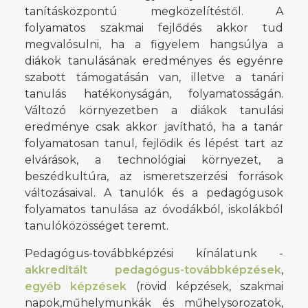
tanításközpontú megközelítéstől. A
folyamatos szakmai fejlődés akkor tud
megvalósulni, ha a figyelem hangsúlya a
diákok tanulásának eredményes és egyénre
szabott támogatásán van, illetve a tanári
tanulás hatékonyságán, folyamatosságán.
Változó környezetben a diákok tanulási
eredménye csak akkor javítható, ha a tanár
folyamatosan tanul, fejlődik és lépést tart az
elvárások, a technológiai környezet, a
beszédkultúra, az ismeretszerzési források
változásaival. A tanulók és a pedagógusok
folyamatos tanulása az óvodákból, iskolákból
tanulóközösséget teremt.
Pedagógus-továbbképzési kínálatunk -
akkreditált pedagógus-továbbképzések
,
egyéb képzések
(rövid képzések, szakmai
napok,műhelymunkák és műhelysorozatok,