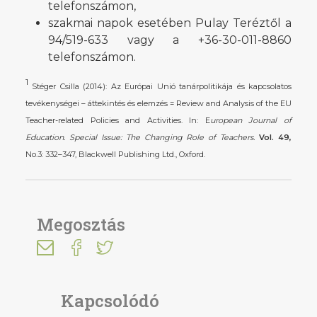
telefonszámon,
szakmai napok esetében Pulay Teréztől a
94/519-633 vagy a +36-30-011-8860
telefonszámon.
1
Stéger Csilla (2014): Az Európai Unió tanárpolitikája és kapcsolatos
tevékenységei – áttekintés és elemzés = Review and Analysis of the EU
Teacher-related Policies and Activities. In: E
uropean Journal of
Education. Special Issue: The Changing Role of Teachers.
Vol. 49,
No.3: 332–347, Blackwell Publishing Ltd., Oxford.
Megosztás