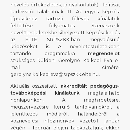
nevelési értekezletek, jó gyakorlatok) - leírásai,
tudnivalói találhatóak itt. Az egyes képzési
típusokhoz tartozó féléves kínálatok
feltöltése folyamatos. Szervezünk
nevelőtestületekbe kihelyezett képzéseket és
az ELTE SRPSZKK-ban megvalósuló
képzéseket is. A nevelőtestületekben
tartandó programokra
megrendelőt
szükséges küldeni Gerölyné Kölkedi Éva e-
mail címére:
gerolyne.kolkedi.eva@srpszkk.elte.hu.
Aktuális összesített
akkreditált pedagógus-
továbbképzési kínálatunk
megtalálható
honlapunkon. A meghirdetésre,
megszervezésre kerülő tanfolyamokról, a
jelentkezés módjáról, határidejéről a
köznevelési intézmények vezetőit január
végén - február elején tájékoztatjuk; ekkor