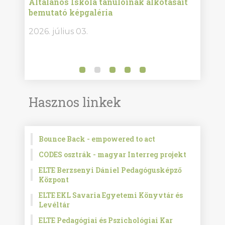
Általános Iskola tanulóinak alkotásait
Isko
bemutató képgaléria
képg
bor -
2026. július 03.
2026.
Hasznos linkek
Bounce Back - empowered to act
CODES osztrák - magyar Interreg projekt
ELTE Berzsenyi Dániel Pedagógusképző
Központ
ELTE EKL Savaria Egyetemi Könyvtár és
Levéltár
ELTE Pedagógiai és Pszichológiai Kar