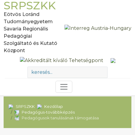
SRPSZKK
Eötvös Loránd
Tudományegyetem
Savaria Regionális
Pedagógiai
Szolgáltató és Kutató
Központ
SRPSZKK
Kezdőlap
Pedagógus-továbbképzés
Pedagógusok tanulásának támogatása