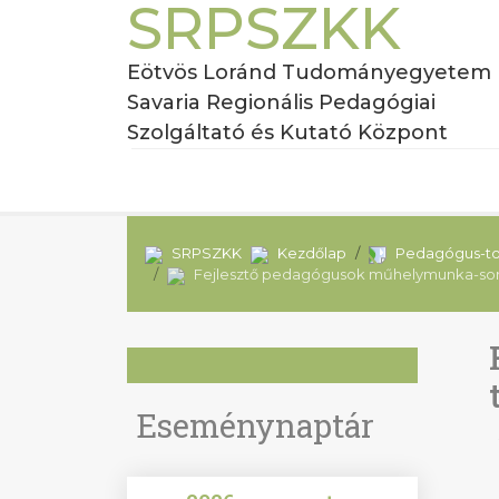
SRPSZKK
Eötvös Loránd Tudományegyetem
Savaria Regionális Pedagógiai
Szolgáltató és Kutató Központ
SRPSZKK
Kezdőlap
Pedagógus-t
Fejlesztő pedagógusok műhelymunka-soro
Eseménynaptár