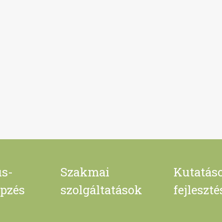
s-
Szakmai
Kutatás
pzés
szolgáltatások
fejleszt