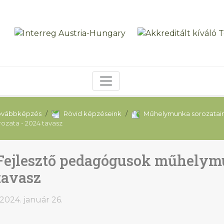
ovábbképzés
Rövid képzéseink
Műhelymunka sorozatai
zata - 2024 tavasz
Fejlesztő pedagógusok műhelymu
tavasz
2024. január 26.