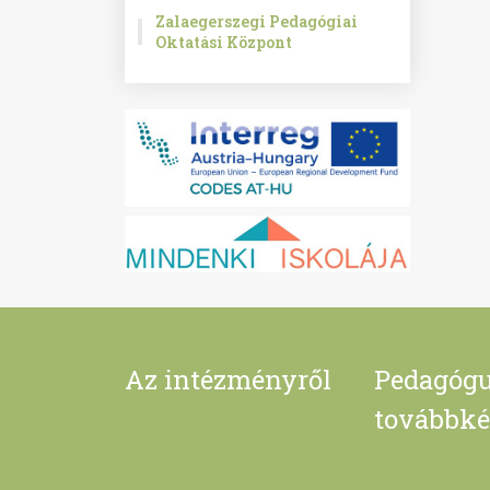
Zalaegerszegi Pedagógiai
Oktatási Központ
Az intézményről
Pedagógu
továbbké