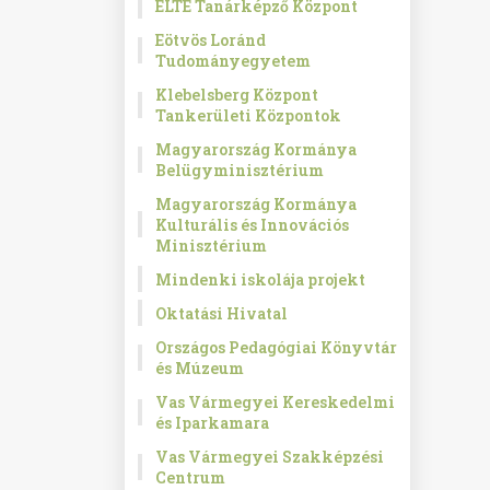
ELTE Tanárképző Központ
Eötvös Loránd
Tudományegyetem
Klebelsberg Központ
Tankerületi Központok
Magyarország Kormánya
Belügyminisztérium
Magyarország Kormánya
Kulturális és Innovációs
Minisztérium
Mindenki iskolája projekt
Oktatási Hivatal
Országos Pedagógiai Könyvtár
és Múzeum
Vas Vármegyei Kereskedelmi
és Iparkamara
Vas Vármegyei Szakképzési
Centrum