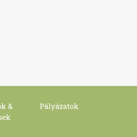
ok &
Pályázatok
ések