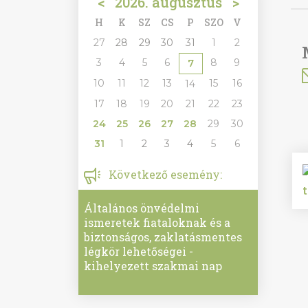
<
2026. augusztus
>
H
K
SZ
CS
P
SZO
V
27
28
29
30
31
1
2
3
4
5
6
8
9
7
10
11
12
13
15
16
14
17
18
19
20
21
22
23
24
25
26
27
28
29
30
31
1
2
3
4
5
6
Következő esemény:
Általános önvédelmi
ismeretek fiataloknak és a
biztonságos, zaklatásmentes
légkör lehetőségei -
kihelyezett szakmai nap