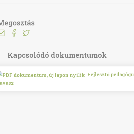
Megosztás
Fejlesztő pedagóg
tavasz