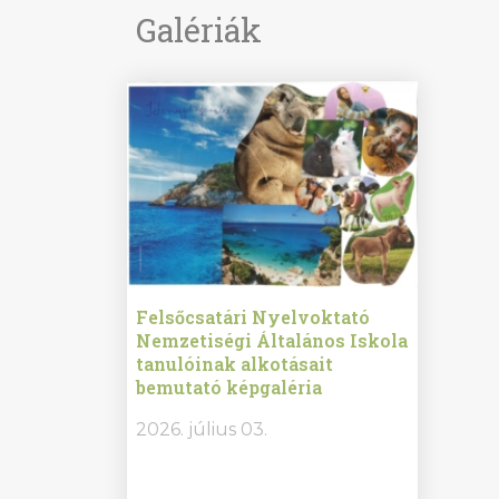
Galériák
ine
Felsőcsatári Nyelvoktató
Győrvár
e durch
Nemzetiségi Általános Iskola
Általán
metország –
tanulóinak alkotásait
Iskola 
etországban)
bemutató képgaléria
bemutat
t nyelvi
2026.
2026. július 03.
2026. jú