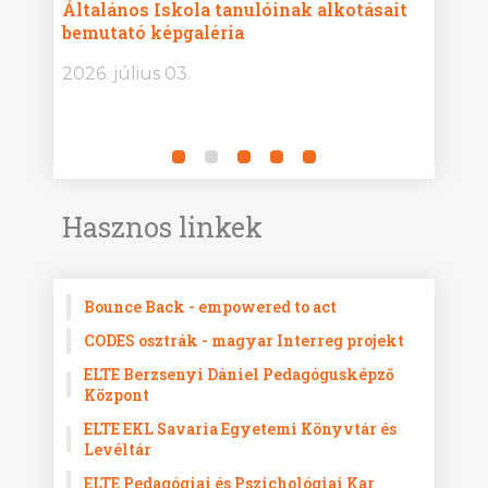
Általános Iskola tanulóinak alkotásait
Isko
bemutató képgaléria
képg
bor -
2026. július 03.
2026.
Hasznos linkek
Bounce Back - empowered to act
CODES osztrák - magyar Interreg projekt
ELTE Berzsenyi Dániel Pedagógusképző
Központ
ELTE EKL Savaria Egyetemi Könyvtár és
Levéltár
ELTE Pedagógiai és Pszichológiai Kar