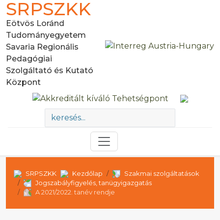
SRPSZKK
Eötvös Loránd
Tudományegyetem
Savaria Regionális
Pedagógiai
Szolgáltató és Kutató
Központ
SRPSZKK
Kezdőlap
Szakmai szolgáltatások
Jogszabályfigyelés, tanügyigazgatás
A 2021/2022. tanév rendje