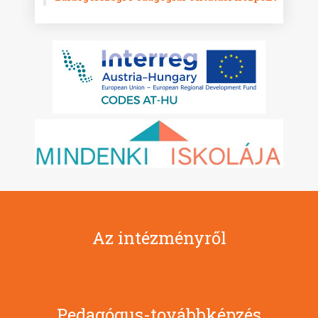
Az intézményről
Pedagógus-továbbképzés