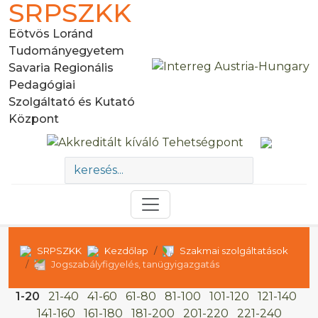
SRPSZKK
Eötvös Loránd
Tudományegyetem
Savaria Regionális
Pedagógiai
Szolgáltató és Kutató
Központ
SRPSZKK
Kezdőlap
Szakmai szolgáltatások
Jogszabályfigyelés, tanügyigazgatás
1-20
21-40
41-60
61-80
81-100
101-120
121-140
141-160
161-180
181-200
201-220
221-240