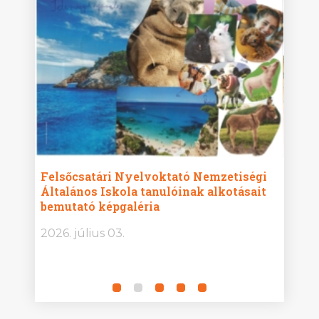
ise
Felsőcsatári Nyelvoktató Nemzetiségi
Győr
Általános Iskola tanulóinak alkotásait
Isko
bemutató képgaléria
képg
bor -
2026. július 03.
2026.