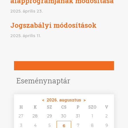
alapprogramjának módosítása
2025. április 23.
Jogszabályi módosítások
2025. április 11.
Eseménynaptár
<
2026. augusztus
>
H
K
SZ
CS
P
SZO
V
27
28
29
30
31
1
2
3
4
5
7
8
9
6