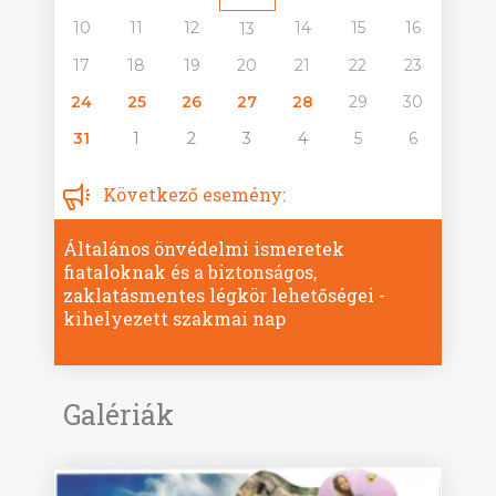
10
11
12
14
15
16
13
17
18
19
20
21
22
23
24
25
26
27
28
29
30
31
1
2
3
4
5
6
Következő esemény:
Általános önvédelmi ismeretek
fiataloknak és a biztonságos,
zaklatásmentes légkör lehetőségei -
kihelyezett szakmai nap
Galériák