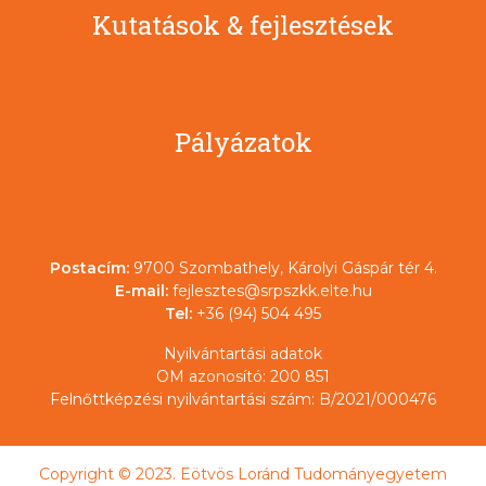
Kutatások & fejlesztések
Pályázatok
Postacím:
9700 Szombathely, Károlyi Gáspár tér 4.
E-mail:
fejlesztes@srpszkk.elte.hu
Tel:
+36 (94) 504 495
Nyilvántartási adatok
OM azonosító: 200 851
Felnőttképzési nyilvántartási szám: B/2021/000476
Copyright © 2023. Eötvös Loránd Tudományegyetem