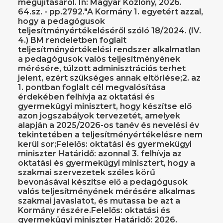
megújításáról. In: Magyar Közlöny, 2026.
64.sz. - pp.2792."A Kormány 1. egyetért azzal,
hogy a pedagógusok
teljesítményértékeléséről szóló 18/2024. (IV.
4.) BM rendeletben foglalt
teljesítményértékelési rendszer alkalmatlan
a pedagógusok valós teljesítményének
mérésére, túlzott adminisztrációs terhet
jelent, ezért szükséges annak eltörlése;2. az
1. pontban foglalt cél megvalósítása
érdekében felhívja az oktatási és
gyermekügyi minisztert, hogy készítse elő
azon jogszabályok tervezetét, amelyek
alapján a 2025/2026-os tanév és nevelési év
tekintetében a teljesítményértékelésre nem
kerül sor;Felelős: oktatási és gyermekügyi
miniszter Határidő: azonnal 3. felhívja az
oktatási és gyermekügyi minisztert, hogy a
szakmai szervezetek széles körű
bevonásával készítse elő a pedagógusok
valós teljesítményének mérésére alkalmas
szakmai javaslatot, és mutassa be azt a
Kormány részére.Felelős: oktatási és
gyermekügyi miniszter Határidő: 2026.