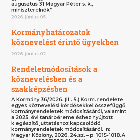
augusztus 31.Magyar Péter s. k.,
miniszterelnök"
2026. június 05.
Kormányhatározatok
köznevelést érintő ügyekben
2026. június 02.
Rendeletmódosítások a
köznevelésben és a
szakképzésben
A Kormány 36/2026. (III. 5.) Korm. rendelete
egyes köznevelési kérdésekkel összefüggő
kormányrendeletek módosításáról, valamint
a 2025. évi tanárbéremeléshez nyújtott
kiegészítő juttatáshoz kapcsolódó
kormányrendeletek módosításáról. In:
Magyar Közlöny, 2026. 24.sz. – p. 1015-1018.A