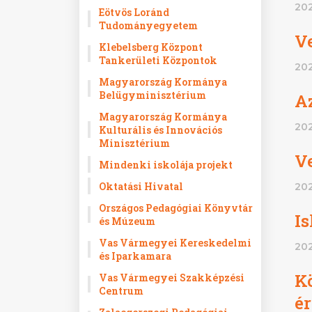
202
Eötvös Loránd
Tudományegyetem
Ve
Klebelsberg Központ
Tankerületi Központok
202
Magyarország Kormánya
Belügyminisztérium
A
Magyarország Kormánya
202
Kulturális és Innovációs
Minisztérium
V
Mindenki iskolája projekt
Oktatási Hivatal
202
Országos Pedagógiai Könyvtár
Is
és Múzeum
Vas Vármegyei Kereskedelmi
202
és Iparkamara
Kö
Vas Vármegyei Szakképzési
Centrum
ér