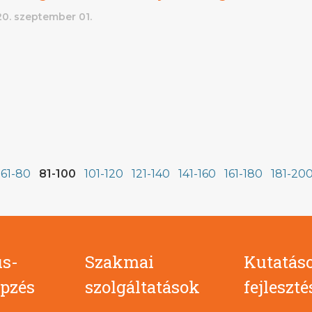
0. szeptember 01.
61-80
81-100
101-120
121-140
141-160
161-180
181-20
s-
Szakmai
Kutatás
pzés
szolgáltatások
fejleszt