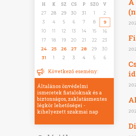
A
H
K
SZ
CS
P
SZO
V
(n
27
28
29
30
31
1
2
3
4
5
6
7
8
9
202
10
11
12
13
14
15
16
Fi
17
18
19
20
21
22
23
24
25
26
27
28
29
30
202
31
1
2
3
4
5
6
Cs
Következő esemény:
id
202
Általános önvédelmi
ismeretek fiataloknak és a
Al
biztonságos, zaklatásmentes
légkör lehetőségei -
202
kihelyezett szakmai nap
Di