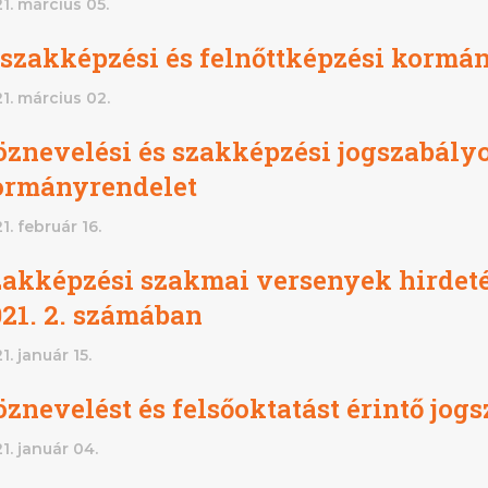
1. március 05.
 szakképzési és felnőttképzési kormá
1. március 02.
öznevelési és szakképzési jogszabály
ormányrendelet
1. február 16.
akképzési szakmai versenyek hirdetés
i Béri Balogh Ádám
Hatos Ferenc Általános
21. 2. számában
os
Iskola és Alapfokú Művészeti
diákjainak alkotásait
Iskola fiataljainak alkotásait
1. január 15.
ó képgaléria
bemutató képgaléria
lius 03.
2026. július 03.
znevelést és felsőoktatást érintő jo
1. január 04.