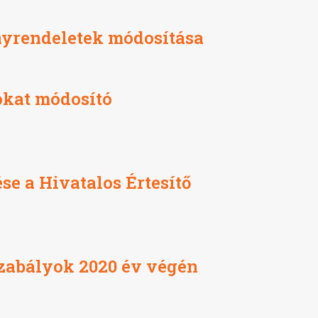
nyrendeletek módosítása
okat módosító
e a Hivatalos Értesítő
gszabályok 2020 év végén