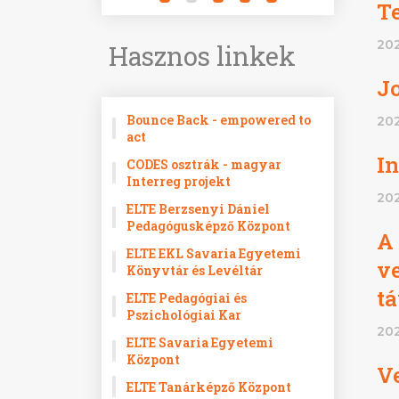
T
202
Hasznos linkek
J
Bounce Back - empowered to
202
act
In
CODES osztrák - magyar
Interreg projekt
202
ELTE Berzsenyi Dániel
Pedagógusképző Központ
A
ELTE EKL Savaria Egyetemi
ve
Könyvtár és Levéltár
t
ELTE Pedagógiai és
Pszichológiai Kar
202
ELTE Savaria Egyetemi
Központ
Ve
ELTE Tanárképző Központ