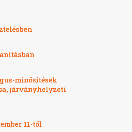
ztelésben
tanításban
gus-minősítések
a, járványhelyzeti
ember 11-től