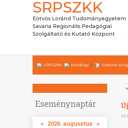
SRPSZKK
Eötvös Loránd Tudományegyetem
Savaria Regionális Pedagógiai
Szolgáltató és Kutató Központ
SRPSZKK
Kezdőlap
Szakmai szolg
Eseménynaptár
Új
202
<
2026. augusztus
>