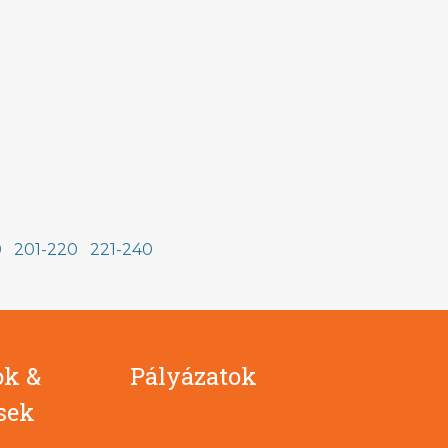
0
201-220
221-240
ok &
Pályázatok
ések