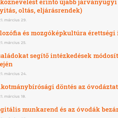
 köznevelést érintő újabb járványügy
yitás, oltás, eljárásrendek)
1. március 29.
lozófia és mozgóképkultúra érettségi 
1. március 25.
aládokat segítő intézkedések módosít
ején
1. március 24.
kotmánybírósági döntés az óvodáztatá
1. március 18.
gitális munkarend és az óvodák bezár