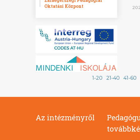
Zalaegerszegi Pedagógiai
Oktatási Központ
202
1-20
21-40
41-60
Az intézményről
Pedagógu
továbbké