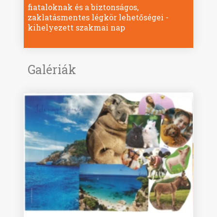
fiataloknak és a biztonságos,
zaklatásmentes légkör lehetőségei -
kihelyezett szakmai nap
Galériák