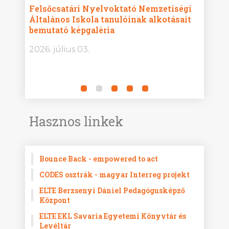
ise
Felsőcsatári Nyelvoktató Nemzetiségi
Győr
Általános Iskola tanulóinak alkotásait
Isko
bemutató képgaléria
képg
bor -
2026. július 03.
2026.
Hasznos linkek
Bounce Back - empowered to act
CODES osztrák - magyar Interreg projekt
ELTE Berzsenyi Dániel Pedagógusképző
Központ
ELTE EKL Savaria Egyetemi Könyvtár és
Levéltár