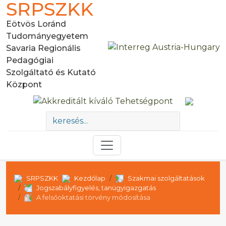
SRPSZKK
Eötvös Loránd
Tudományegyetem
Savaria Regionális
Pedagógiai
Szolgáltató és Kutató
Központ
SRPSZKK
Kezdőlap
Szakmai szolgáltatások
Jogszabályfigyelés, tanügyigazgatás
A felsőoktatási törvény módosítása