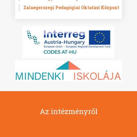
Zalaegerszegi Pedagógiai Oktatási Központ
Az intézményről