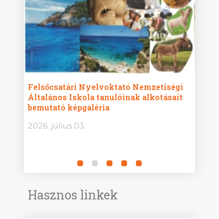
ise
Felsőcsatári Nyelvoktató Nemzetiségi
Győr
Általános Iskola tanulóinak alkotásait
Isko
bemutató képgaléria
képg
bor -
2026. július 03.
2026.
Hasznos linkek