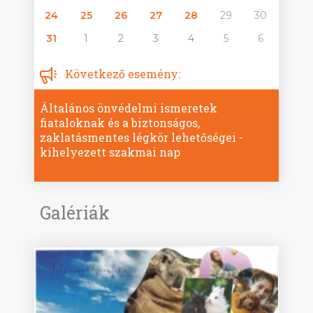
24
25
26
27
28
29
30
31
1
2
3
4
5
6
Következő esemény:
Általános önvédelmi ismeretek
fiataloknak és a biztonságos,
zaklatásmentes légkör lehetőségei -
kihelyezett szakmai nap
Galériák