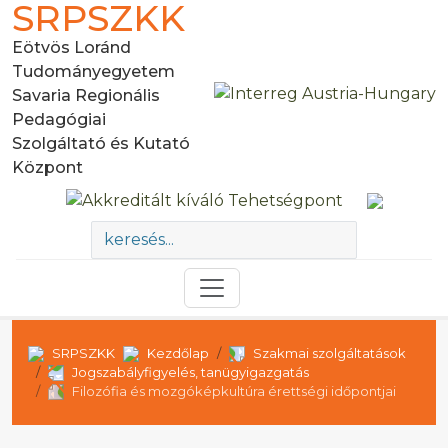
SRPSZKK
Eötvös Loránd
Tudományegyetem
Savaria Regionális
Pedagógiai
Szolgáltató és Kutató
Központ
SRPSZKK
Kezdőlap
Szakmai szolgáltatások
Jogszabályfigyelés, tanügyigazgatás
Filozófia és mozgóképkultúra érettségi időpontjai