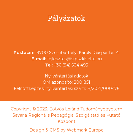
Pályázatok
Postacím:
9700 Szombathely, Károlyi Gáspár tér 4.
E-mail:
fejlesztes@srpszkk.elte.hu
Tel:
+36 (94) 504 495
Nyilvántartási adatok
OM azonosító: 200 851
Felnőttképzési nyilvántartási szám: B/2021/000476
Copyright © 2023. Eötvös Loránd Tudományegyetem
Savaria Regionális Pedagógiai Szolgáltató és Kutató
Központ
Design & CMS by
Webmark Europe