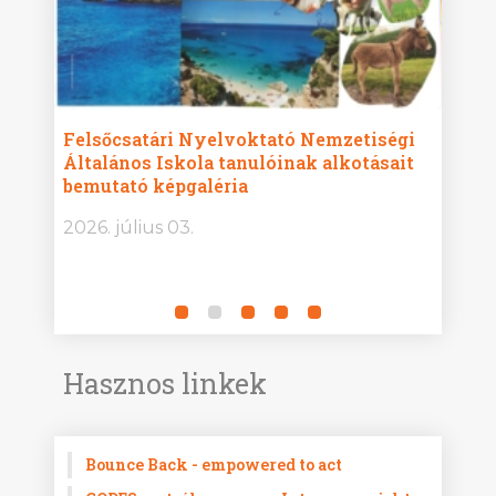
ise
Felsőcsatári Nyelvoktató Nemzetiségi
Győr
Általános Iskola tanulóinak alkotásait
Isko
bemutató képgaléria
képg
bor -
2026. július 03.
2026.
Hasznos linkek
Bounce Back - empowered to act