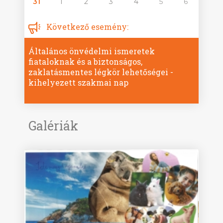
31
1
2
3
4
5
6
Következő esemény:
Általános önvédelmi ismeretek
fiataloknak és a biztonságos,
zaklatásmentes légkör lehetőségei -
kihelyezett szakmai nap
Galériák