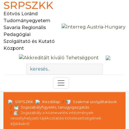
SRPSZKK
Eötvös Loránd
Tudományegyetem
Savaria Regionális
Pedagógiai
Szolgáltató és Kutató
Központ
SRPSZKK
Kezdőlap
Szakmai szolgáltatások
Jogszabályfigyelés, tanügyigazgatás
Jogszabály a köznevelési intézmények
veszélyhelyzeti tájékoztatási kötelezettségének
eljárásáról