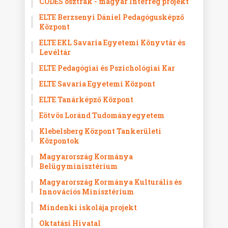
CODES osztrák - magyar Interreg projekt
ELTE Berzsenyi Dániel Pedagógusképző
Központ
ELTE EKL Savaria Egyetemi Könyvtár és
Levéltár
ELTE Pedagógiai és Pszichológiai Kar
ELTE Savaria Egyetemi Központ
ELTE Tanárképző Központ
Eötvös Loránd Tudományegyetem
Klebelsberg Központ Tankerületi
Központok
Magyarország Kormánya
Belügyminisztérium
Magyarország Kormánya Kulturális és
Innovációs Minisztérium
Mindenki iskolája projekt
Oktatási Hivatal