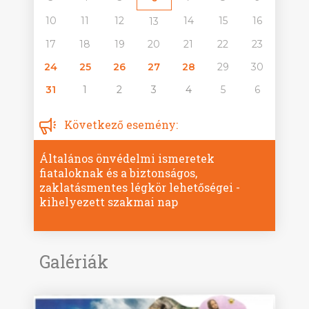
10
11
12
14
15
16
13
17
18
19
20
21
22
23
24
25
26
27
28
29
30
31
1
2
3
4
5
6
Következő esemény:
Általános önvédelmi ismeretek
fiataloknak és a biztonságos,
zaklatásmentes légkör lehetőségei -
kihelyezett szakmai nap
Galériák