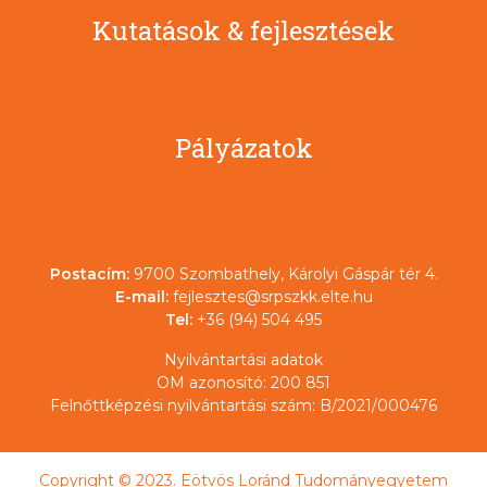
Kutatások & fejlesztések
Pályázatok
Postacím:
9700 Szombathely, Károlyi Gáspár tér 4.
E-mail:
fejlesztes@srpszkk.elte.hu
Tel:
+36 (94) 504 495
Nyilvántartási adatok
OM azonosító: 200 851
Felnőttképzési nyilvántartási szám: B/2021/000476
Copyright © 2023. Eötvös Loránd Tudományegyetem