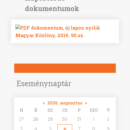
Magyar Közlöny, 2016. 90.sz.
Eseménynaptár
<
2026. augusztus
>
H
K
SZ
CS
P
SZO
V
27
28
29
30
31
1
2
3
4
5
7
8
9
6