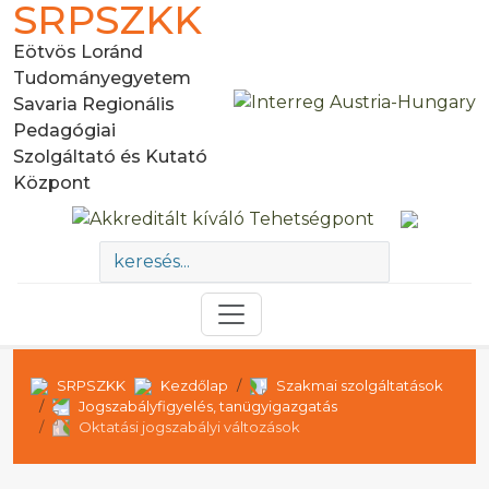
SRPSZKK
Eötvös Loránd
Tudományegyetem
Savaria Regionális
Pedagógiai
Szolgáltató és Kutató
Központ
SRPSZKK
Kezdőlap
Szakmai szolgáltatások
Jogszabályfigyelés, tanügyigazgatás
Oktatási jogszabályi változások