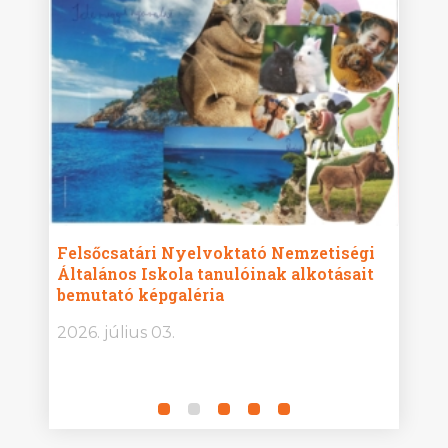
ise
Felsőcsatári Nyelvoktató Nemzetiségi
Győr
Általános Iskola tanulóinak alkotásait
Isko
bemutató képgaléria
képg
bor -
2026. július 03.
2026.