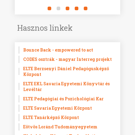
Hasznos linkek
Bounce Back - empowered to act
CODES osztrák - magyar Interreg projekt
ELTE Berzsenyi Dániel Pedagógusképző
Központ
ELTE EKL Savaria Egyetemi Könyvtár és
Levéltár
ELTE Pedagógiai és Pszichológiai Kar
ELTE Savaria Egyetemi Központ
ELTE Tanárképző Központ
Eötvös Loránd Tudományegyetem