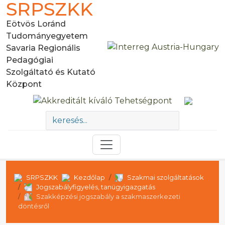
SRPSZKK
Eötvös Loránd
Tudományegyetem
Savaria Regionális
Pedagógiai
Szolgáltató és Kutató
Központ
SRPSZKK
Kezdőlap
Szakmai szolgáltatások
Jogszabályfigyelés, tanügyigazgatás
Szakképzési jogszabály a szakmaszerkezeti
döntésről