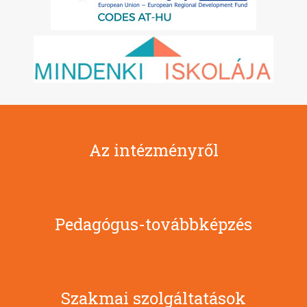
Az intézményről
Pedagógus-továbbképzés
Szakmai szolgáltatások