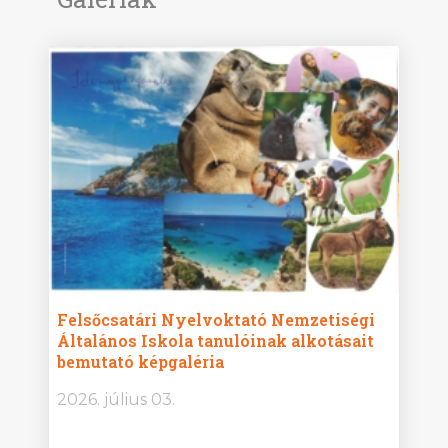
ise
Felsőcsatári Nyelvoktató Nemzetiségi
Győr
Általános Iskola tanulóinak alkotásait
Isko
bemutató képgaléria
képg
bor -
2026. július 03.
2026.