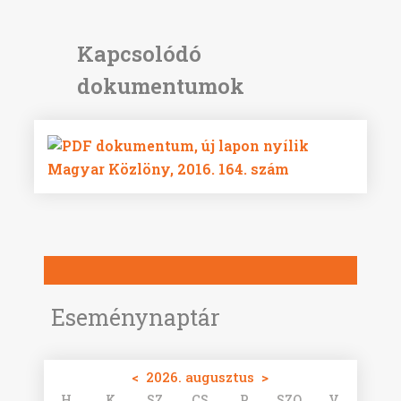
Magyar Közlöny, 2016. 164. szám
Eseménynaptár
<
2026. augusztus
>
H
K
SZ
CS
P
SZO
V