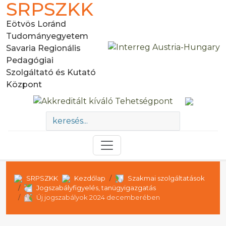
SRPSZKK
Eötvös Loránd
Tudományegyetem
Savaria Regionális
Pedagógiai
Szolgáltató és Kutató
Központ
SRPSZKK
Kezdőlap
Szakmai szolgáltatások
Jogszabályfigyelés, tanügyigazgatás
Új jogszabályok 2024 decemberében