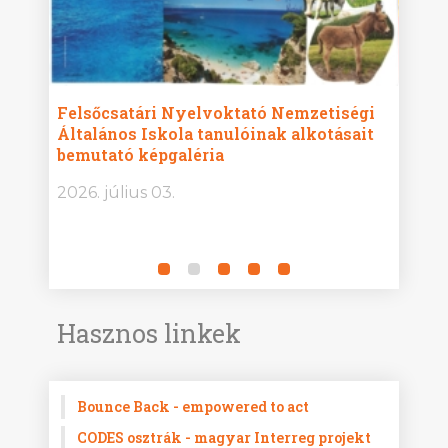
ise
Felsőcsatári Nyelvoktató Nemzetiségi
Győr
Általános Iskola tanulóinak alkotásait
Isko
bemutató képgaléria
képg
bor -
2026. július 03.
2026.
Hasznos linkek
Bounce Back - empowered to act
CODES osztrák - magyar Interreg projekt