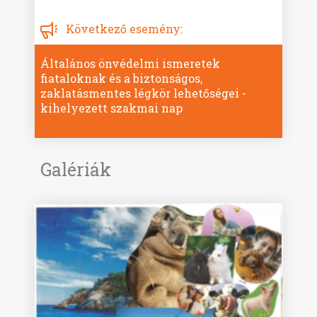
Következő esemény:
Általános önvédelmi ismeretek
fiataloknak és a biztonságos,
zaklatásmentes légkör lehetőségei -
kihelyezett szakmai nap
Galériák