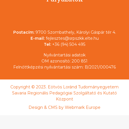
Postacím:
9700 Szombathely, Károlyi Gáspár tér 4.
E-mail:
fejlesztes@srpszkk.elte.hu
Tel:
+36 (94) 504 495
Nyilvántartási adatok
OM azonosító: 200 851
Felnőttképzési nyilvántartási szám: B/2021/000476
Copyright © 2023. Eötvös Loránd Tudományegyetem
Savaria Regionális Pedagógiai Szolgáltató és Kutató
Központ
Design & CMS by
Webmark Europe