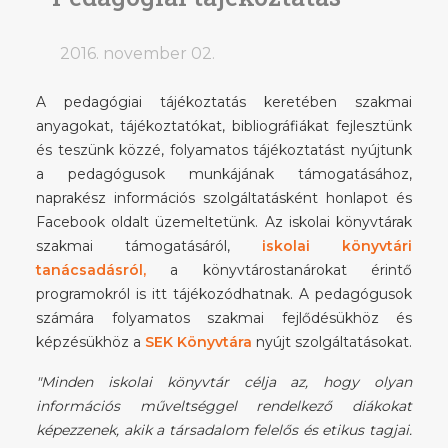
2016. november 02.
A pedagógiai tájékoztatás keretében szakmai
anyagokat, tájékoztatókat, bibliográfiákat fejlesztünk
és teszünk közzé, folyamatos tájékoztatást nyújtunk
a pedagógusok munkájának támogatásához,
naprakész információs szolgáltatásként honlapot és
Facebook oldalt üzemeltetünk. Az iskolai könyvtárak
szakmai támogatásáról,
iskolai könyvtári
tanácsadásról,
a könyvtárostanárokat érintő
programokról is itt tájékozódhatnak. A pedagógusok
számára folyamatos szakmai fejlődésükhöz és
képzésükhöz a
SEK Könyvtára
nyújt szolgáltatásokat.
"Minden iskolai könyvtár célja az, hogy olyan
információs műveltséggel rendelkező diákokat
képezzenek, akik a társadalom felelős és etikus tagjai.