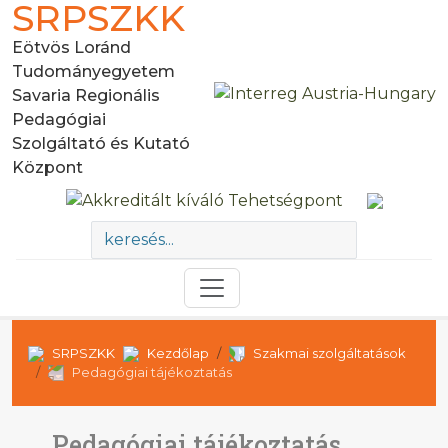
SRPSZKK
Eötvös Loránd
Tudományegyetem
Savaria Regionális
Pedagógiai
Szolgáltató és Kutató
Központ
SRPSZKK
Kezdőlap
Szakmai szolgáltatások
Pedagógiai tájékoztatás
Pedagógiai tájékoztatás