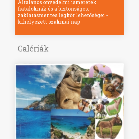
Általános önvédelmi ismeretek
fiataloknak és a biztonságos,
zaklatásmentes légkör lehetőségei -
kihelyezett szakmai nap
Galériák