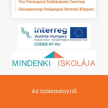
Vas Vármegyei Szakképzési Centrum
Zalaegerszegi Pedagógiai Oktatási Központ
Az intézményről