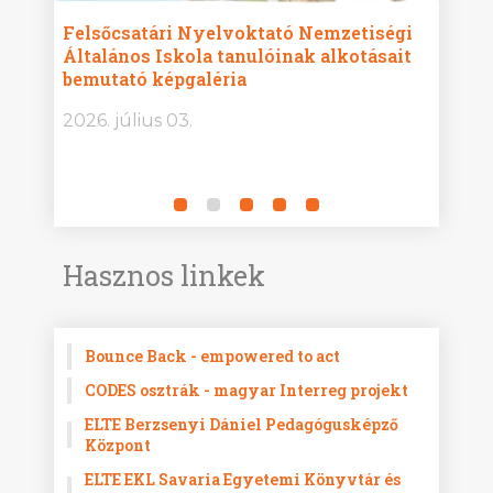
ise
Felsőcsatári Nyelvoktató Nemzetiségi
Győr
Általános Iskola tanulóinak alkotásait
Isko
bemutató képgaléria
képg
bor -
2026. július 03.
2026.
Hasznos linkek
Bounce Back - empowered to act
CODES osztrák - magyar Interreg projekt
ELTE Berzsenyi Dániel Pedagógusképző
Központ
ELTE EKL Savaria Egyetemi Könyvtár és