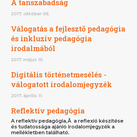
A tanszabadság
2017. október 06.
Válogatás a fejlesztő pedagógia
és inkluzív pedagógia
irodalmából
2017. május 10.
Digitális történetmesélés -
válogatott irodalomjegyzék
2017. április 11.
Reflektív pedagógia
A reflektív pedagógia,Â a reflexió készítése
és tudatossága ajánló irodalomjegyzék a
mellékletben található.