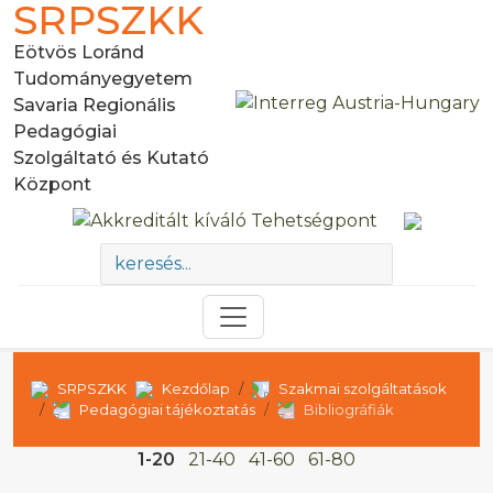
SRPSZKK
Eötvös Loránd
Tudományegyetem
Savaria Regionális
Pedagógiai
Szolgáltató és Kutató
Központ
SRPSZKK
Kezdőlap
Szakmai szolgáltatások
Pedagógiai tájékoztatás
Bibliográfiák
1-20
21-40
41-60
61-80