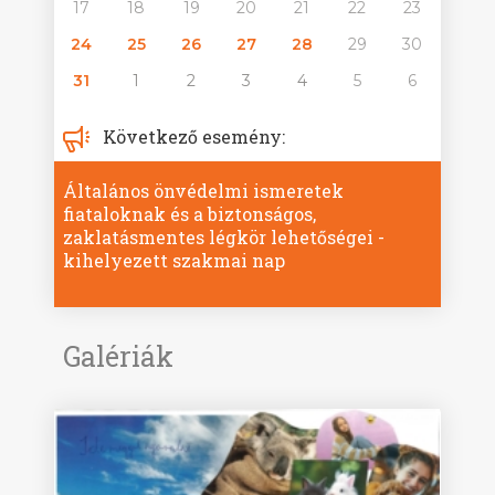
17
18
19
20
21
22
23
24
25
26
27
28
29
30
31
1
2
3
4
5
6
Következő esemény:
Általános önvédelmi ismeretek
fiataloknak és a biztonságos,
zaklatásmentes légkör lehetőségei -
kihelyezett szakmai nap
Galériák