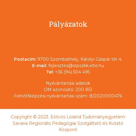
Pályázatok
Postacím:
9700 Szombathely, Károlyi Gáspár tér 4.
E-mail:
fejlesztes@srpszkk.elte.hu
Tel:
+36 (94) 504 495
Nyilvántartási adatok
OM azonosító: 200 851
Felnőttképzési nyilvántartási szám: B/2021/000476
Copyright © 2023. Eötvös Loránd Tudományegyetem
Savaria Regionális Pedagógiai Szolgáltató és Kutató
Központ