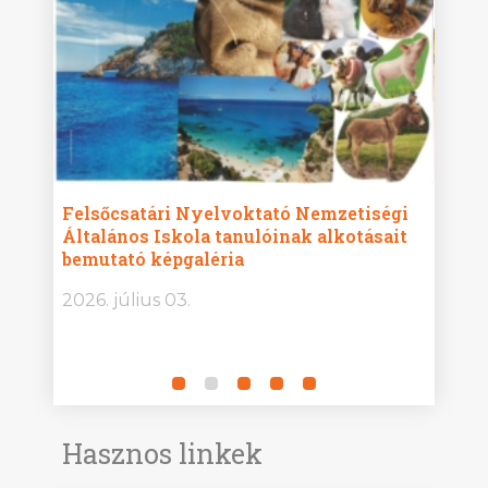
ise
Felsőcsatári Nyelvoktató Nemzetiségi
Győr
Általános Iskola tanulóinak alkotásait
Isko
bemutató képgaléria
képg
bor -
2026. július 03.
2026.
Hasznos linkek