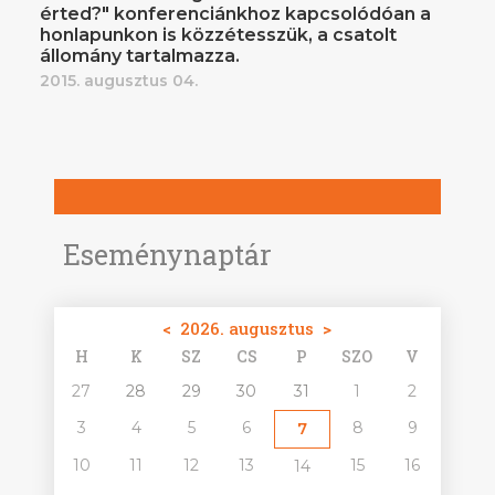
érted?" konferenciánkhoz kapcsolódóan a
honlapunkon is közzétesszük, a csatolt
állomány tartalmazza.
2015. augusztus 04.
Eseménynaptár
<
2026. augusztus
>
H
K
SZ
CS
P
SZO
V
27
28
29
30
31
1
2
3
4
5
6
8
9
7
10
11
12
13
15
16
14