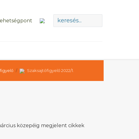
figyelő
Szaksajtófigyelő 2022/1.
március közepéig megjelent cikkek