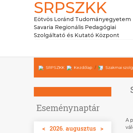
SRPSZKK
Eötvös Loránd Tudományegyetem
Savaria Regionális Pedagógiai
Szolgáltató és Kutató Központ
SRPSZKK
Kezdőlap
Szakmai szolg
Eseménynaptár
A 
<
2026. augusztus
>
vál