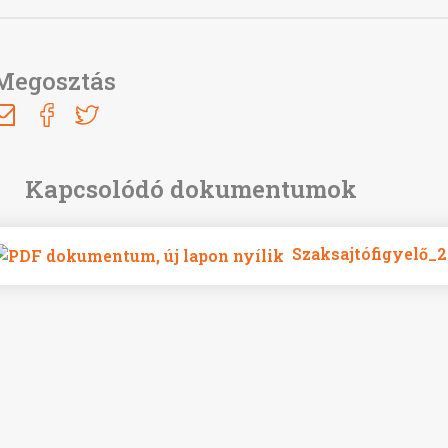
Megosztás
Szaksajtófigyelő_2