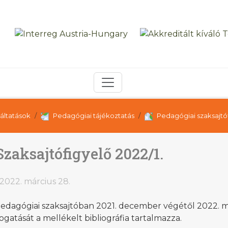
áltatások
Pedagógiai tájékoztatás
Pedagógiai szaksajtó
Szaksajtófigyelő 2022/1.
2022. március 28.
pedagógiai szaksajtóban 2021. december végétől 2022. 
ogatását a mellékelt bibliográfia tartalmazza.