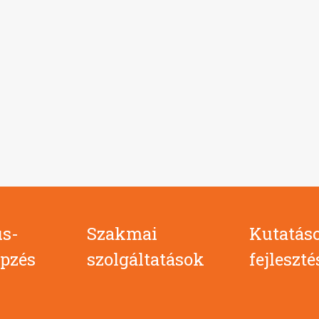
s-
Szakmai
Kutatás
pzés
szolgáltatások
fejleszt