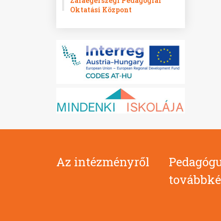
Zalaegerszegi Pedagógiai
Oktatási Központ
Az intézményről
Pedagógu
továbbké