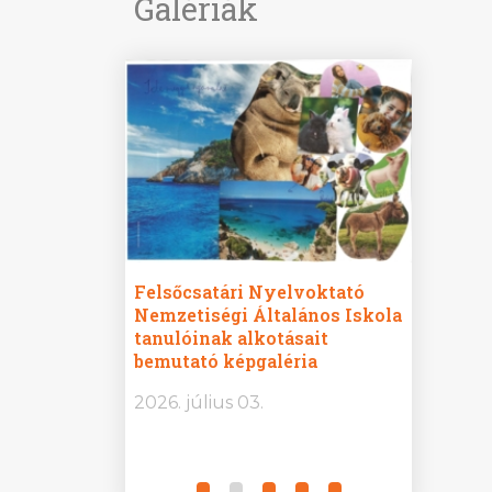
Galériák
ine
Felsőcsatári Nyelvoktató
Győrvár
e durch
Nemzetiségi Általános Iskola
Általán
metország –
tanulóinak alkotásait
Iskola 
etországban)
bemutató képgaléria
bemutat
t nyelvi
2026.
2026. július 03.
2026. jú