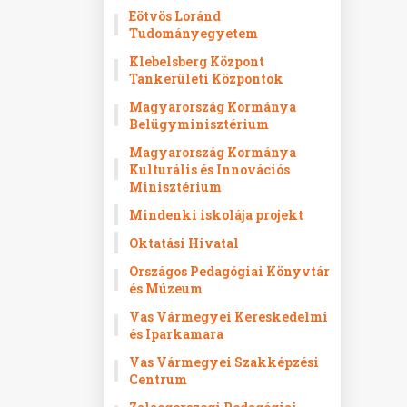
Eötvös Loránd
Tudományegyetem
Klebelsberg Központ
Tankerületi Központok
Magyarország Kormánya
Belügyminisztérium
Magyarország Kormánya
Kulturális és Innovációs
Minisztérium
Mindenki iskolája projekt
Oktatási Hivatal
Országos Pedagógiai Könyvtár
és Múzeum
Vas Vármegyei Kereskedelmi
és Iparkamara
Vas Vármegyei Szakképzési
Centrum