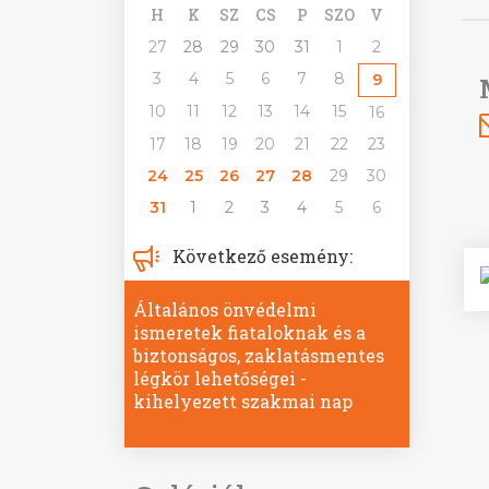
H
K
SZ
CS
P
SZO
V
27
28
29
30
31
1
2
3
4
5
6
7
8
9
10
11
12
13
14
15
16
17
18
19
20
21
22
23
24
25
26
27
28
29
30
31
1
2
3
4
5
6
Következő esemény:
Általános önvédelmi
ismeretek fiataloknak és a
biztonságos, zaklatásmentes
légkör lehetőségei -
kihelyezett szakmai nap