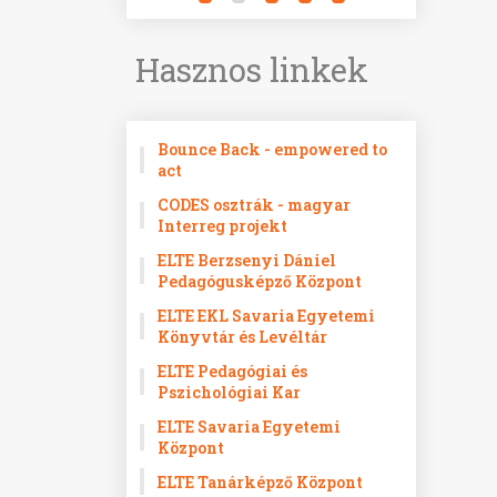
Hasznos linkek
Bounce Back - empowered to
act
CODES osztrák - magyar
Interreg projekt
ELTE Berzsenyi Dániel
Pedagógusképző Központ
ELTE EKL Savaria Egyetemi
Könyvtár és Levéltár
ELTE Pedagógiai és
Pszichológiai Kar
ELTE Savaria Egyetemi
Központ
ELTE Tanárképző Központ