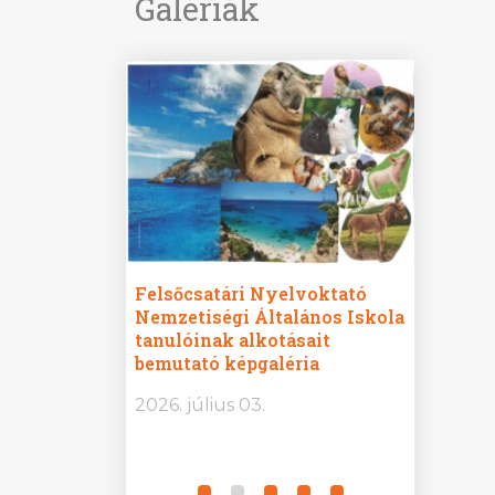
Galériák
ine
Felsőcsatári Nyelvoktató
Győrvár
e durch
Nemzetiségi Általános Iskola
Általán
metország –
tanulóinak alkotásait
Iskola 
etországban)
bemutató képgaléria
bemutat
t nyelvi
2026.
2026. július 03.
2026. jú