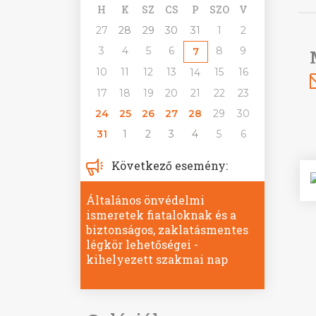
H
K
SZ
CS
P
SZO
V
27
28
29
30
31
1
2
3
4
5
6
8
9
7
10
11
12
13
15
16
14
17
18
19
20
21
22
23
24
25
26
27
28
29
30
31
1
2
3
4
5
6
Következő esemény:
Általános önvédelmi
ismeretek fiataloknak és a
biztonságos, zaklatásmentes
légkör lehetőségei -
kihelyezett szakmai nap