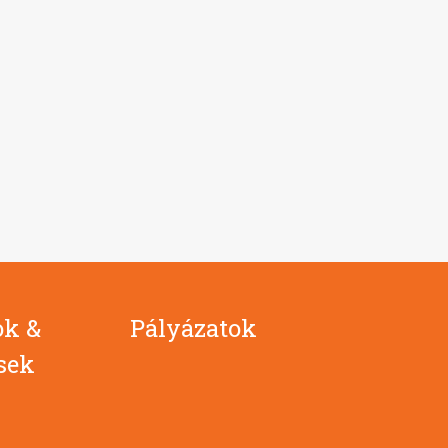
ok &
Pályázatok
ések