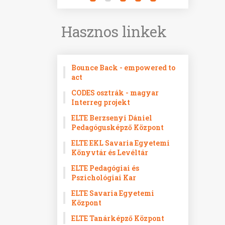
Hasznos linkek
Bounce Back - empowered to
act
CODES osztrák - magyar
Interreg projekt
ELTE Berzsenyi Dániel
Pedagógusképző Központ
ELTE EKL Savaria Egyetemi
Könyvtár és Levéltár
ELTE Pedagógiai és
Pszichológiai Kar
ELTE Savaria Egyetemi
Központ
ELTE Tanárképző Központ