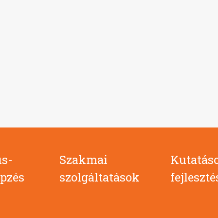
s-
Szakmai
Kutatás
pzés
szolgáltatások
fejleszt