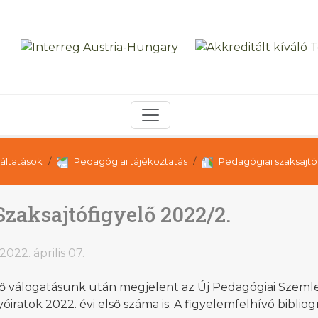
áltatások
Pedagógiai tájékoztatás
Pedagógiai szaksajtó
Szaksajtófigyelő 2022/2.
2022. április 07.
ső válogatásunk után megjelent az Új Pedagógiai Szem
yóiratok 2022. évi első száma is. A figyelemfelhívó bibliog