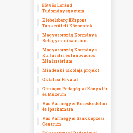
Eötvös Loránd
Tudományegyetem
Klebelsberg Központ
Tankerületi Központok
Magyarország Kormánya
Belügyminisztérium
Magyarország Kormánya
Kulturális és Innovációs
Minisztérium
Mindenki iskolája projekt
Oktatási Hivatal
Országos Pedagógiai Könyvtár
és Múzeum
Vas Vármegyei Kereskedelmi
és Iparkamara
Vas Vármegyei Szakképzési
Centrum