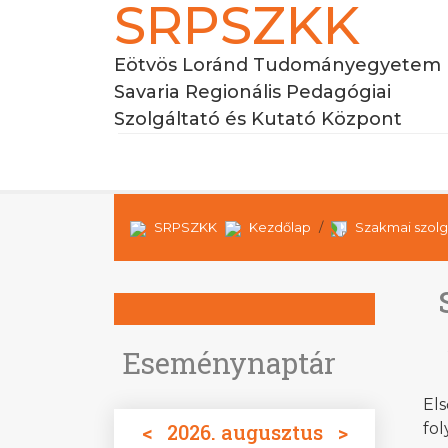
SRPSZKK
Eötvös Loránd Tudományegyetem
Savaria Regionális Pedagógiai
Szolgáltató és Kutató Központ
SRPSZKK
Kezdőlap
Szakmai szolg
Eseménynaptár
El
<
2026. augusztus
>
fol