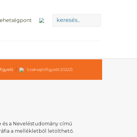
figyelő
Szaksajtófigyelő 2022/2.
le és a Neveléstudomány című
ráfia a mellékletből letölthető.