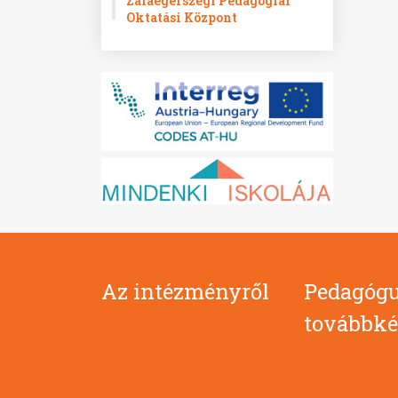
Zalaegerszegi Pedagógiai
Oktatási Központ
Az intézményről
Pedagógu
továbbké