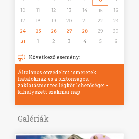
10
11
12
13
14
16
15
17
18
19
20
21
22
23
24
25
26
27
28
29
30
31
1
2
3
4
5
6
Következő esemény:
Általános önvédelmi ismeretek
fiataloknak és a biztonságos,
zaklatásmentes légkör lehetőségei -
kihelyezett szakmai nap
Galériák