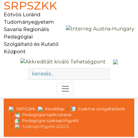
SRPSZKK
Eötvös Loránd
Tudományegyetem
Savaria Regionális
Pedagógiai
Szolgáltató és Kutató
Központ
SRPSZKK
Kezdőlap
Szakmai szolgáltatások
Pedagógiai tájékoztatás
Pedagógiai szaksajtófigyelő
Szaksajtófigyelő 2022/3.