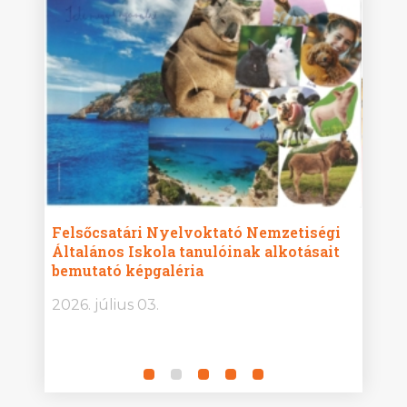
ise
Felsőcsatári Nyelvoktató Nemzetiségi
Győr
Általános Iskola tanulóinak alkotásait
Isko
bemutató képgaléria
képg
bor -
2026. július 03.
2026.