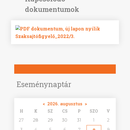
Szaksajtófigyelő_2022/3.
Eseménynaptár
<
2026. augusztus
>
H
K
SZ
CS
P
SZO
V
27
28
29
30
31
1
2
3
4
5
6
7
9
8