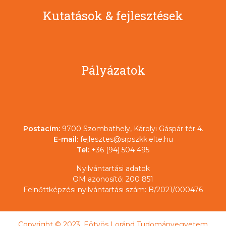
Kutatások & fejlesztések
Pályázatok
Postacím:
9700 Szombathely, Károlyi Gáspár tér 4.
E-mail:
fejlesztes@srpszkk.elte.hu
Tel:
+36 (94) 504 495
Nyilvántartási adatok
OM azonosító: 200 851
Felnőttképzési nyilvántartási szám: B/2021/000476
Copyright © 2023. Eötvös Loránd Tudományegyetem