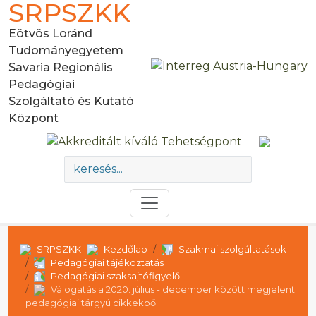
SRPSZKK
Eötvös Loránd
Tudományegyetem
Savaria Regionális
Pedagógiai
Szolgáltató és Kutató
Központ
SRPSZKK
Kezdőlap
Szakmai szolgáltatások
Pedagógiai tájékoztatás
Pedagógiai szaksajtófigyelő
Válogatás a 2020. július - december között megjelent
pedagógiai tárgyú cikkekből