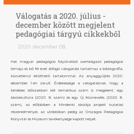
Válogatás a 2020. július -
december között megjelent
pedagógiai tárgyú cikkekből
2020. december 08.
Hat magyar pedagógiai folyóiratból szerteágazó pedagógiai
témájú és bő fél évet átfogó válogatást tartalmaz a bibliográfia,
közvetlenül letölthető tartalommal. Az anyaggyűjtés 2020.
december 1-én zárult. Érdekessége a válogatásnak, hogy a
kérdéses időszakban két tematikus szám is megjelent, egy
Iskolakultúra (2020. 8. szám) és egy Új Köznevelés (2020. 8.
szám), az előbbiben a Mindenki iskolája projekt kutatási
részeredményei, az utóbbiban pedig az Országos Pedagógiai
Könyvtár és Múzeum tevékenysége kapott helyet.