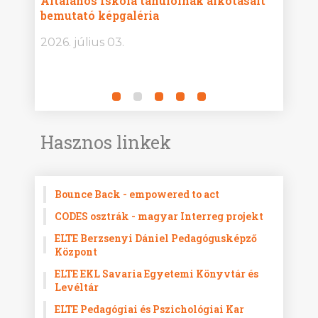
Általános Iskola tanulóinak alkotásait
Isko
bemutató képgaléria
képg
bor -
2026. július 03.
2026.
Hasznos linkek
Bounce Back - empowered to act
CODES osztrák - magyar Interreg projekt
ELTE Berzsenyi Dániel Pedagógusképző
Központ
ELTE EKL Savaria Egyetemi Könyvtár és
Levéltár
ELTE Pedagógiai és Pszichológiai Kar