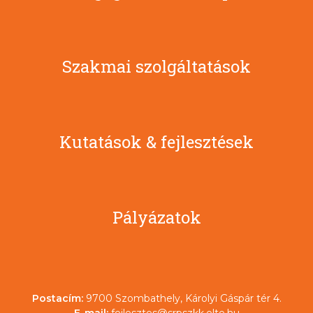
Szakmai szolgáltatások
Kutatások & fejlesztések
Pályázatok
Postacím:
9700 Szombathely, Károlyi Gáspár tér 4.
E-mail:
fejlesztes@srpszkk.elte.hu