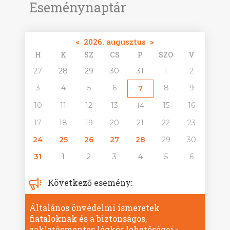
Eseménynaptár
<
2026. augusztus
>
H
K
SZ
CS
P
SZO
V
27
28
29
30
31
1
2
3
4
5
6
8
9
7
10
11
12
13
15
16
14
17
18
19
20
21
22
23
24
25
26
27
28
29
30
31
1
2
3
4
5
6
Következő esemény:
Általános önvédelmi ismeretek
fiataloknak és a biztonságos,
zaklatásmentes légkör lehetőségei -