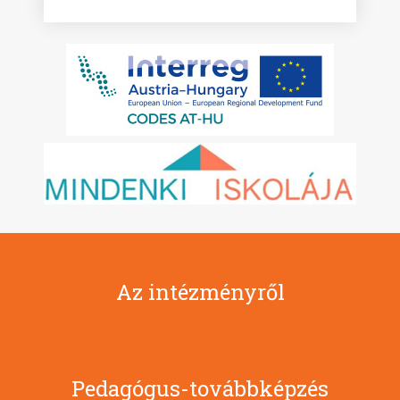
Az intézményről
Pedagógus-továbbképzés