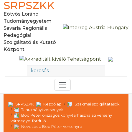
SRPSZKK
Eötvös Loránd
Tudományegyetem
Savaria Regionális
Pedagógiai
Szolgáltató és Kutató
Központ
SRPSZKK
Kezdőlap
Szakmai szolgáltatások
Tanulmányi versenyek
Bod Péter országos könyvtárhasználati verseny
vármegyei forduló
Nevezés a Bod Péter versenyre