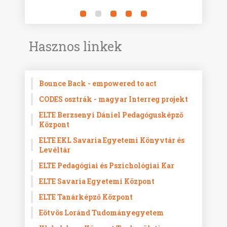
Hasznos linkek
Bounce Back - empowered to act
CODES osztrák - magyar Interreg projekt
ELTE Berzsenyi Dániel Pedagógusképző
Központ
ELTE EKL Savaria Egyetemi Könyvtár és
Levéltár
ELTE Pedagógiai és Pszichológiai Kar
ELTE Savaria Egyetemi Központ
ELTE Tanárképző Központ
Eötvös Loránd Tudományegyetem