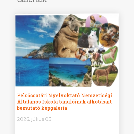
ise
Felsőcsatári Nyelvoktató Nemzetiségi
Győr
Általános Iskola tanulóinak alkotásait
Isko
bemutató képgaléria
képg
bor -
2026. július 03.
2026.