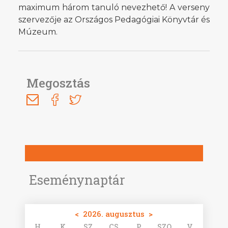
maximum három tanuló nevezhető! A verseny
szervezője az Országos Pedagógiai Könyvtár és
Múzeum.
Megosztás
Eseménynaptár
<
2026. augusztus
>
H
K
SZ
CS
P
SZO
V