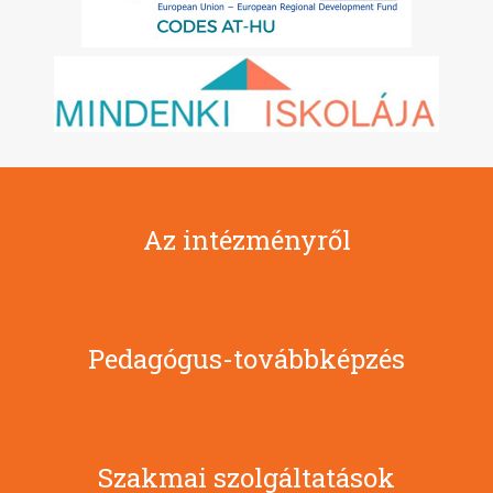
Az intézményről
Pedagógus-továbbképzés
Szakmai szolgáltatások