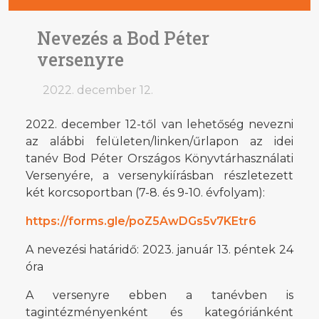
Nevezés a Bod Péter
versenyre
2022. december 12.
2022. december 12-től van lehetőség nevezni
az alábbi felületen/linken/űrlapon az idei
tanév Bod Péter Országos Könyvtárhasználati
Versenyére, a versenykiírásban részletezett
két korcsoportban (7-8. és 9-10. évfolyam):
https://forms.gle/poZ5AwDGs5v7KEtr6
A nevezési határidő: 2023. január 13. péntek 24
óra
A versenyre ebben a tanévben is
tagintézményenként és kategóriánként