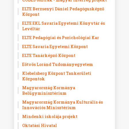
ELTE Berzsenyi Dániel Pedagógusképző
Központ
ELTE EKL Savaria Egyetemi Könyvtár és
Levéltár
ELTE Pedagógiai és Pszichológiai Kar
ELTE Savaria Egyetemi Központ
ELTE Tanárképző Központ
Eötvös Loránd Tudományegyetem
Klebelsberg Központ Tankerületi
Központok
Magyarország Kormánya
Belügyminisztérium
Magyarország Kormánya Kulturális és
Innovációs Minisztérium
Mindenki iskolája projekt
Oktatási Hivatal