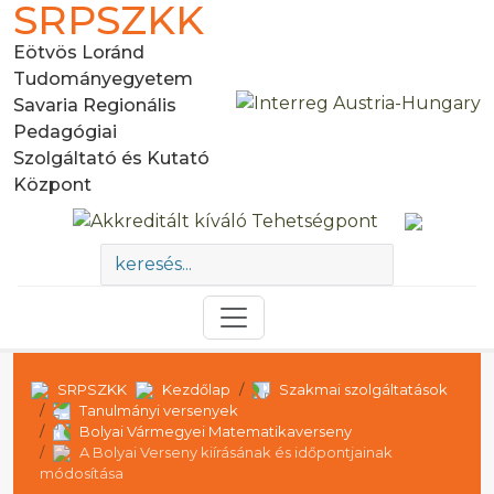
SRPSZKK
Eötvös Loránd
Tudományegyetem
Savaria Regionális
Pedagógiai
Szolgáltató és Kutató
Központ
SRPSZKK
Kezdőlap
Szakmai szolgáltatások
Tanulmányi versenyek
Bolyai Vármegyei Matematikaverseny
A Bolyai Verseny kiírásának és időpontjainak
módosítása