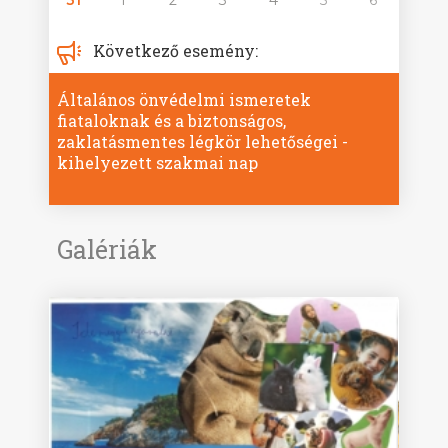
Következő esemény:
Általános önvédelmi ismeretek
fiataloknak és a biztonságos,
zaklatásmentes légkör lehetőségei -
kihelyezett szakmai nap
Galériák