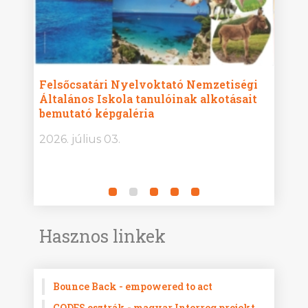
ise
Felsőcsatári Nyelvoktató Nemzetiségi
Győr
Általános Iskola tanulóinak alkotásait
Isko
bemutató képgaléria
képg
bor -
2026. július 03.
2026.
Hasznos linkek
Bounce Back - empowered to act
CODES osztrák - magyar Interreg projekt