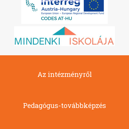
Az intézményről
Pedagógus-továbbképzés