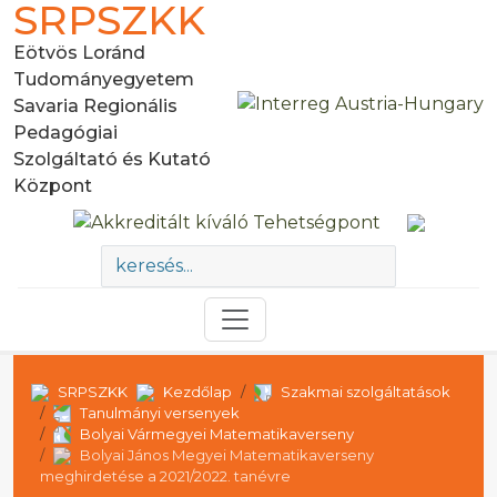
SRPSZKK
Eötvös Loránd
Tudományegyetem
Savaria Regionális
Pedagógiai
Szolgáltató és Kutató
Központ
SRPSZKK
Kezdőlap
Szakmai szolgáltatások
Tanulmányi versenyek
Bolyai Vármegyei Matematikaverseny
Bolyai János Megyei Matematikaverseny
meghirdetése a 2021/2022. tanévre