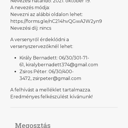
Nevezési határidő: 2021. október 19.
A nevezés módja:
Nevezni az alábbi oldalon lehet:
https://forms.gle/nC214hvQGwAJW2yn9
Nevezési díj: nincs
A versenyről érdeklődni a
versenyszervezőknél lehet:
Király Bernadett: 06/30/301-71-
61, kiralybernadett374@gmail.com
Zsiros Péter: 06/30/400-
3472, zsirpeter@gmail.com
A felhívást a melléklet tartalmazza.
Eredményes felkészülést kívánunk!
Megosztás