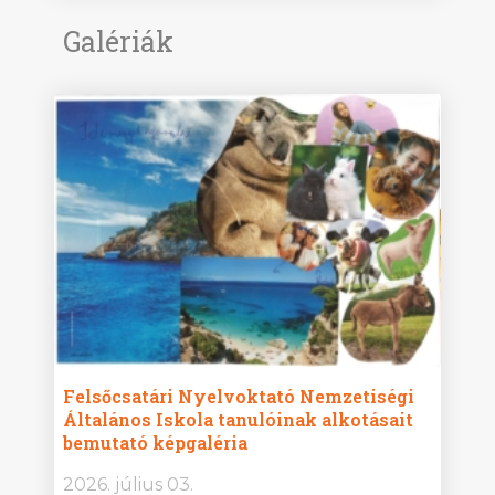
Galériák
ise
Felsőcsatári Nyelvoktató Nemzetiségi
Győr
Általános Iskola tanulóinak alkotásait
Isko
bemutató képgaléria
képg
bor -
2026. július 03.
2026.