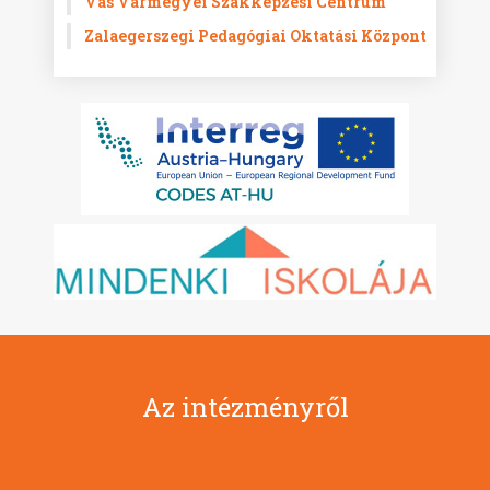
Vas Vármegyei Szakképzési Centrum
Zalaegerszegi Pedagógiai Oktatási Központ
Az intézményről