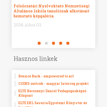
ise
Felsőcsatári Nyelvoktató Nemzetiségi
Győr
Általános Iskola tanulóinak alkotásait
Isko
bemutató képgaléria
képg
bor -
2026. július 03.
2026.
Hasznos linkek
Bounce Back - empowered to act
CODES osztrák - magyar Interreg projekt
ELTE Berzsenyi Dániel Pedagógusképző
Központ
ELTE EKL Savaria Egyetemi Könyvtár és