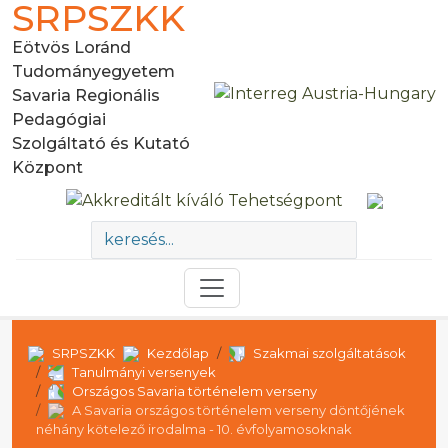
SRPSZKK
Eötvös Loránd
Tudományegyetem
Savaria Regionális
Pedagógiai
Szolgáltató és Kutató
Központ
SRPSZKK
Kezdőlap
Szakmai szolgáltatások
Tanulmányi versenyek
Országos Savaria történelem verseny
A Savaria országos történelem verseny döntőjének
néhány kötelező irodalma - 10. évfolyamosoknak