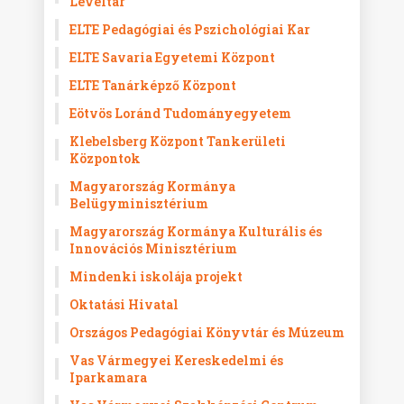
Levéltár
ELTE Pedagógiai és Pszichológiai Kar
ELTE Savaria Egyetemi Központ
ELTE Tanárképző Központ
Eötvös Loránd Tudományegyetem
Klebelsberg Központ Tankerületi
Központok
Magyarország Kormánya
Belügyminisztérium
Magyarország Kormánya Kulturális és
Innovációs Minisztérium
Mindenki iskolája projekt
Oktatási Hivatal
Országos Pedagógiai Könyvtár és Múzeum
Vas Vármegyei Kereskedelmi és
Iparkamara