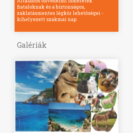
Általános önvédelmi ismeretek
fiataloknak és a biztonságos,
zaklatásmentes légkör lehetőségei -
kihelyezett szakmai nap
Galériák