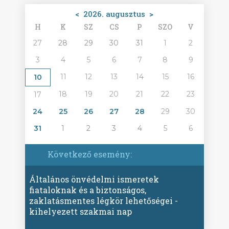
<
2026. augusztus
>
H
K
SZ
CS
P
SZO
V
27
28
29
30
31
1
2
3
4
5
6
7
8
9
11
12
13
14
15
16
10
18
19
20
21
22
23
17
24
25
26
27
28
29
30
31
1
2
3
4
5
6
Következő esemény:
Általános önvédelmi ismeretek
fiataloknak és a biztonságos,
zaklatásmentes légkör lehetőségei -
kihelyezett szakmai nap