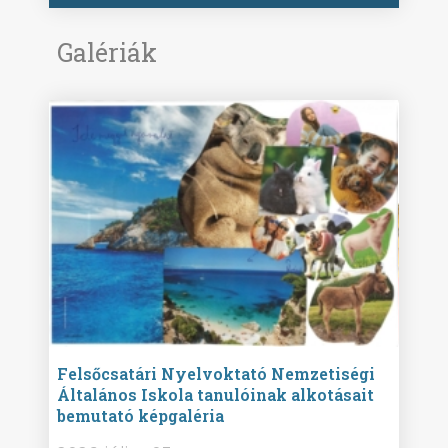
Galériák
ise
Felsőcsatári Nyelvoktató Nemzetiségi
Győr
Általános Iskola tanulóinak alkotásait
Isko
bemutató képgaléria
képg
bor -