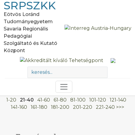
SRPSZKK
Eötvös Loránd
Tudományegyetem
Savaria Regionális
Pedagógiai
Szolgáltató és Kutató
Központ
1-20
21-40
41-60
61-80
81-100
101-120
121-140
141-160
161-180
181-200
201-220
221-240
>>>