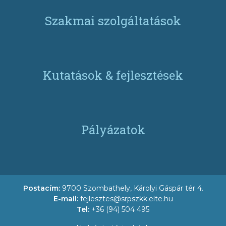
Szakmai szolgáltatások
Kutatások & fejlesztések
Pályázatok
Postacím:
9700 Szombathely, Károlyi Gáspár tér 4.
E-mail:
fejlesztes@srpszkk.elte.hu
Tel:
+36 (94) 504 495