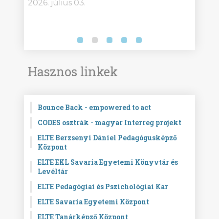
2026. július 03.
2026.
Hasznos linkek
Bounce Back - empowered to act
CODES osztrák - magyar Interreg projekt
ELTE Berzsenyi Dániel Pedagógusképző
Központ
ELTE EKL Savaria Egyetemi Könyvtár és
Levéltár
ELTE Pedagógiai és Pszichológiai Kar
ELTE Savaria Egyetemi Központ
ELTE Tanárképző Központ