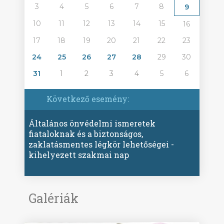
3
4
5
6
7
8
9
10
11
12
13
14
15
16
17
18
19
20
21
22
23
24
25
26
27
28
29
30
31
1
2
3
4
5
6
Következő esemény:
Általános önvédelmi ismeretek
fiataloknak és a biztonságos,
zaklatásmentes légkör lehetőségei -
kihelyezett szakmai nap
Galériák