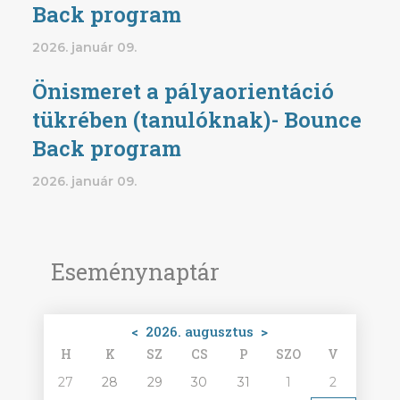
Back program
2026. január 09.
Önismeret a pályaorientáció
tükrében (tanulóknak)- Bounce
Back program
2026. január 09.
Eseménynaptár
<
2026. augusztus
>
H
K
SZ
CS
P
SZO
V
27
28
29
30
31
1
2