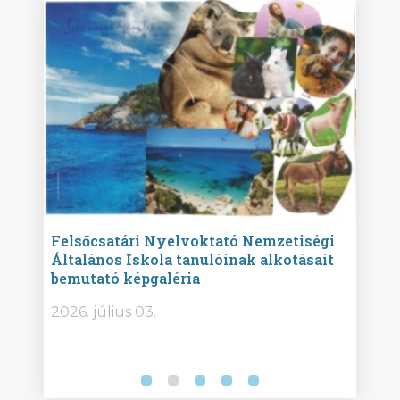
ise
Felsőcsatári Nyelvoktató Nemzetiségi
Győr
Általános Iskola tanulóinak alkotásait
Isko
bemutató képgaléria
képg
bor -
2026. július 03.
2026.