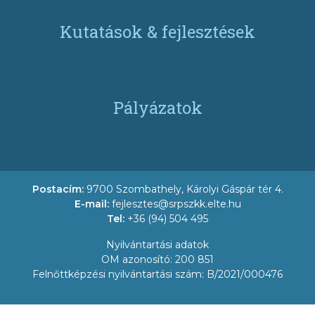
Kutatások & fejlesztések
Pályázatok
Postacím:
9700 Szombathely, Károlyi Gáspár tér 4.
E-mail:
fejlesztes@srpszkk.elte.hu
Tel:
+36 (94) 504 495
Nyilvántartási adatok
OM azonosító: 200 851
Felnőttképzési nyilvántartási szám: B/2021/000476