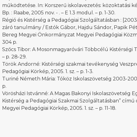
működtetése. In: Korszerű iskolavezetés: közoktatási kéz
Bp. : Raabe, 2005 nov. - . – E 1.3 modul. – p. 1-30.
Régió és Kistérség a Pedagógiai Szolgáltatásban : [200
záró tanulmány / Estók Gábor, Hajdu Sándor, Papik Pét
Bereg Megyei Önkormányzat Megyei Pedagógiai Közműve
304 p.
Szőcs Tibor: A Mosonmagyaróvári Többcélú Kistérségi Tá
– p. 28-29.
Török Andorné: Kistérségi szakmai tevékenység Vesz
Pedagógiai Körkép, 2005. 1. sz. – p. 1-3.
Turiné Németh Mária: Tóköz Iskolaszövetség 2003-2004. 
p.
erenc Általános
és Alapfokú Művészeti
Vörösházi Istvánné: A Magas Bakonyi Iskolaszövetség E
iataljainak alkotásait
Kistérség a Pedagógiai Szakmai Szolgáltatásban” című or
ó képgaléria
Megyei Pedagógiai Körkép, 2005. 1. sz. – p. 11-18.
lius 03.