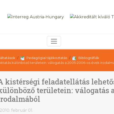
áltatások
Pedagógiai tájékoztatás
Bibliográfiák
z oktatás különböző területein: válogatás a 2005-2006-os évek irodalm
A kistérségi feladatellátás lehet
különböző területein: válogatás 
irodalmából
2010. február 01.