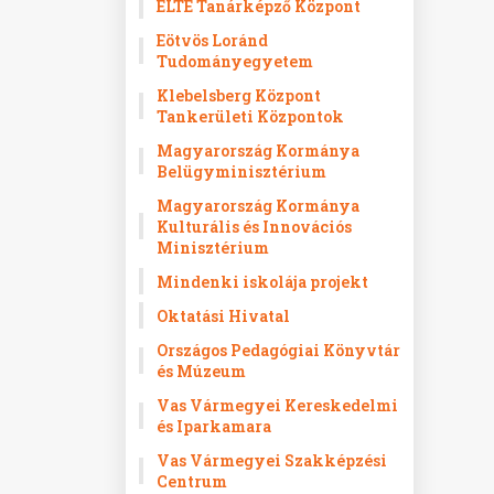
ELTE Tanárképző Központ
Eötvös Loránd
Tudományegyetem
Klebelsberg Központ
Tankerületi Központok
Magyarország Kormánya
Belügyminisztérium
Magyarország Kormánya
Kulturális és Innovációs
Minisztérium
Mindenki iskolája projekt
Oktatási Hivatal
Országos Pedagógiai Könyvtár
és Múzeum
Vas Vármegyei Kereskedelmi
és Iparkamara
Vas Vármegyei Szakképzési
Centrum