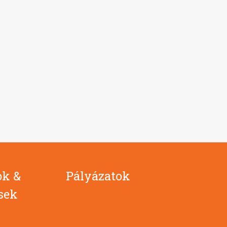
ok &
Pályázatok
ések