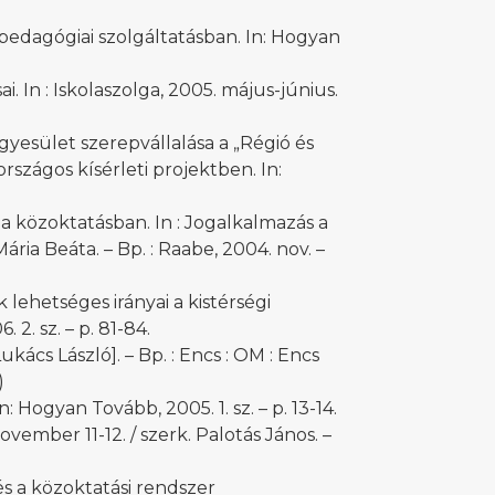
 pedagógiai szolgáltatásban. In: Hogyan
 In : Iskolaszolga, 2005. május-június.
gyesület szerepvállalása a „Régió és
szágos kísérleti projektben. In:
a közoktatásban. In : Jogalkalmazás a
ria Beáta. – Bp. : Raabe, 2004. nov. –
 lehetséges irányai a kistérségi
 2. sz. – p. 81-84.
ukács László]. – Bp. : Encs : OM : Encs
)
 Hogyan Tovább, 2005. 1. sz. – p. 13-14.
ember 11-12. / szerk. Palotás János. –
és a közoktatási rendszer