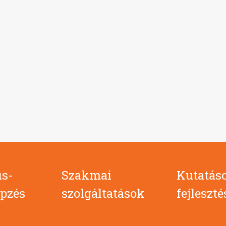
s-
Szakmai
Kutatás
pzés
szolgáltatások
fejleszt