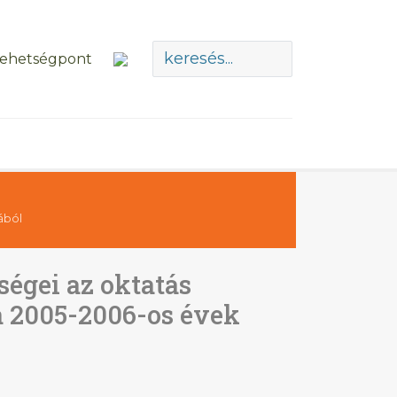
ából
őségei az oktatás
a 2005-2006-os évek