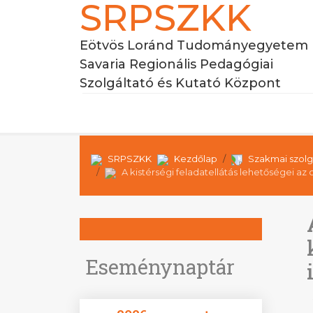
SRPSZKK
Eötvös Loránd Tudományegyetem
Savaria Regionális Pedagógiai
Szolgáltató és Kutató Központ
SRPSZKK
Kezdőlap
Szakmai szolg
A kistérségi feladatellátás lehetőségei a
Eseménynaptár