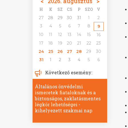
<
2026. augusztus
>
H
K
SZ
CS
P
SZO
V
27
28
29
30
31
1
2
3
4
5
6
7
8
9
10
11
12
13
14
15
16
17
18
19
20
21
22
23
24
25
26
27
28
29
30
31
1
2
3
4
5
6
Következő esemény:
Általános önvédelmi
ismeretek fiataloknak és a
biztonságos, zaklatásmentes
légkör lehetőségei -
kihelyezett szakmai nap