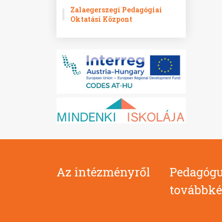
Zalaegerszegi Pedagógiai
Oktatási Központ
Az intézményről
Pedagógu
továbbké