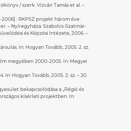
ikönyv / szerk. Vízvári Tamás et al. –
3-2006] : RKPSZ projekt három éve :
er. – Nyíregyháza: Szabolcs-Szatmár-
lődési és Képzési Intézete, 2006. –
rsulás. In: Hogyan Tovább, 2005. 2. sz.
prém megyében 2000-2005. In: Megyei
In: Hogyan Tovább, 2005. 2. sz. – 30.
gyesület bekapcsolódása a „Régió és
szágos kísérleti projektben. In: