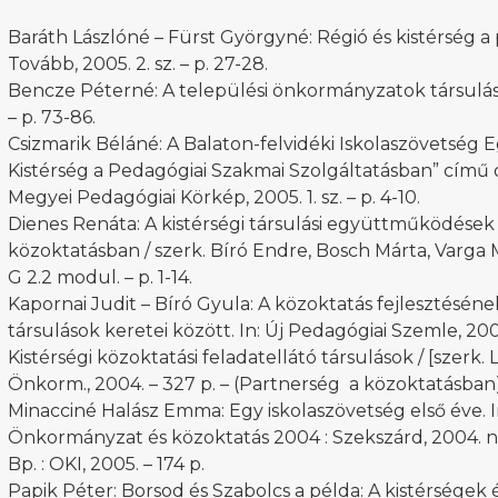
Baráth Lászlóné – Fürst Györgyné: Régió és kistérség a
Tovább, 2005. 2. sz. – p. 27-28.
Bencze Péterné: A települési önkormányzatok társulásai.
– p. 73-86.
Csizmarik Béláné: A Balaton-felvidéki Iskolaszövetség E
Kistérség a Pedagógiai Szakmai Szolgáltatásban” című or
Megyei Pedagógiai Körkép, 2005. 1. sz. – p. 4-10.
Dienes Renáta: A kistérségi társulási együttműködések 
közoktatásban / szerk. Bíró Endre, Bosch Márta, Varga Má
G 2.2 modul. – p. 1-14.
Kapornai Judit – Bíró Gyula: A közoktatás fejlesztésének
társulások keretei között. In: Új Pedagógiai Szemle, 2006.
Kistérségi közoktatási feladatellátó társulások / [szerk. L
Önkorm., 2004. – 327 p. – (Partnerség a közoktatásban
Minacciné Halász Emma: Egy iskolaszövetség első éve. In:
Önkormányzat és közoktatás 2004 : Szekszárd, 2004. nov
Bp. : OKI, 2005. – 174 p.
Papik Péter: Borsod és Szabolcs a példa: A kistérségek 