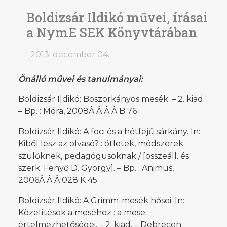
Boldizsár Ildikó művei, írásai
a NymE SEK Könyvtárában
2013. december 04.
Önálló művei és tanulmányai:
Boldizsár Ildikó: Boszorkányos mesék. – 2. kiad.
– Bp. : Móra, 2008Â Â Â Â B 76
Boldizsár Ildikó: A foci és a hétfejű sárkány. In:
Kiből lesz az olvasó? : ötletek, módszerek
szülőknek, pedagógusoknak / [összeáll. és
szerk. Fenyő D. György]. – Bp. : Animus,
2006Â Â Â 028 K 45
Boldizsár Ildikó: A Grimm-mesék hősei. In:
Közelítések a meséhez : a mese
értelmezhetőségei. – 2. kiad. – Debrecen :