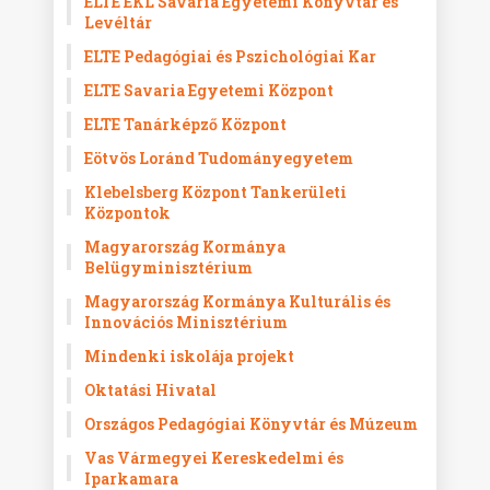
ELTE EKL Savaria Egyetemi Könyvtár és
Levéltár
ELTE Pedagógiai és Pszichológiai Kar
ELTE Savaria Egyetemi Központ
ELTE Tanárképző Központ
Eötvös Loránd Tudományegyetem
Klebelsberg Központ Tankerületi
Központok
Magyarország Kormánya
Belügyminisztérium
Magyarország Kormánya Kulturális és
Innovációs Minisztérium
Mindenki iskolája projekt
Oktatási Hivatal
Országos Pedagógiai Könyvtár és Múzeum
Vas Vármegyei Kereskedelmi és
Iparkamara