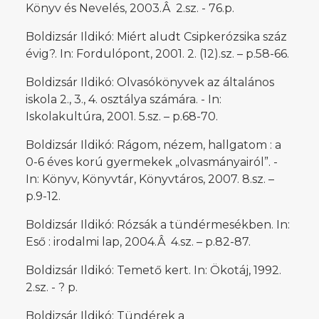
Könyv és Nevelés, 2003.Â 2.sz. - 76.p.
Boldizsár Ildikó: Miért aludt Csipkerózsika száz
évig?. In: Fordulópont, 2001. 2. (12).sz. – p.58-66.
Boldizsár Ildikó: Olvasókönyvek az általános
iskola 2., 3., 4. osztálya számára. - In:
Iskolakultúra, 2001. 5.sz. – p.68-70.
Boldizsár Ildikó: Rágom, nézem, hallgatom : a
0-6 éves korú gyermekek „olvasmányairól”. -
In: Könyv, Könyvtár, Könyvtáros, 2007. 8.sz. –
p.9-12.
Boldizsár Ildikó: Rózsák a tündérmesékben. In:
Eső : irodalmi lap, 2004.Â 4.sz. – p.82-87.
Boldizsár Ildikó: Temető kert. In: Ökotáj, 1992.
2.sz. - ? p.
Boldizsár Ildikó: Tündérek a