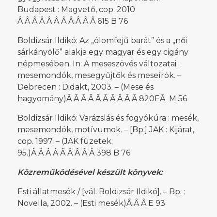
Budapest : Magvető, cop. 2010
Â Â Â Â Â Â Â Â Â Â Â 615 B 76
Boldizsár Ildikó: Az „ólomfejű barát” és a „női
sárkányölő” alakja egy magyar és egy cigány
népmesében. In: A meseszövés változatai :
mesemondók, mesegyűjtők és meseírók. –
Debrecen : Didakt, 2003. – (Mese és
hagyomány)Â Â Â Â Â Â Â Â Â Â 820EÂ M 56
Boldizsár Ildikó: Varázslás és fogyókúra : mesék,
mesemondók, motívumok. – [Bp.] JAK : Kijárat,
cop. 1997. – (JAK füzetek;
95.)Â Â Â Â Â Â Â Â Â 398 B 76
Közreműködésével készült könyvek:
Esti állatmesék / [vál. Boldizsár Ildikó]. – Bp. :
Novella, 2002. – (Esti mesék)Â Â Â E 93