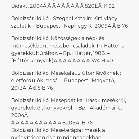
Didakt, 2004Â Â Â Â Â Â Â Â Â 820EÂ K 92
Boldizsár Ildikó - Szegedi Katalin: Királylány
születik. - Budapest : Naphegy K., 2009Â Â B 76
Boldizsár Ildikó: Közösségek a nép- és
műmesékben : mesebeli családok. In: Háttér a
gyerekkultúrához. – Bp. : Háttér, 1988. –
(Háttér könyvek)Â Â Â Â Â Â Â Â 374 H 40
Boldizsár Ildikó: Mesekalauz úton lévőknek :
életfordulók meséi. - Budapest : Magvető,
2013Â Â 615 B 76
Boldizsár Ildikó: Mesepoétika : írások mesékről,
gyerekekről, könyvekről. – Bp. : Akadémiai K.,
2004Â
Â Â Â Â Â Â Â Â Â Â Â 820EÂ B 76
Boldizsár Ildikó: Meseterápia : mesék a
gyógyításban és a mindennapokban. -