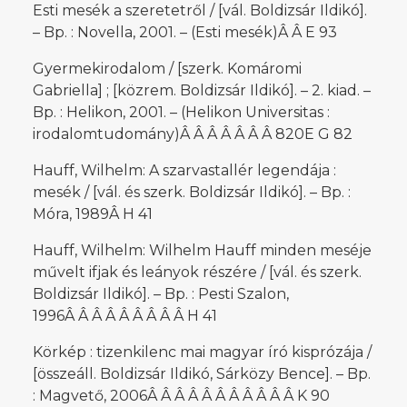
Esti mesék a szeretetről / [vál. Boldizsár Ildikó].
– Bp. : Novella, 2001. – (Esti mesék)Â Â E 93
Gyermekirodalom / [szerk. Komáromi
Gabriella] ; [közrem. Boldizsár Ildikó]. – 2. kiad. –
Bp. : Helikon, 2001. – (Helikon Universitas :
irodalomtudomány)Â Â Â Â Â Â Â 820E G 82
Hauff, Wilhelm: A szarvastallér legendája :
mesék / [vál. és szerk. Boldizsár Ildikó]. – Bp. :
Móra, 1989Â H 41
Hauff, Wilhelm: Wilhelm Hauff minden meséje
művelt ifjak és leányok részére / [vál. és szerk.
Boldizsár Ildikó]. – Bp. : Pesti Szalon,
1996Â Â Â Â Â Â Â Â Â H 41
Körkép : tizenkilenc mai magyar író kisprózája /
[összeáll. Boldizsár Ildikó, Sárközy Bence]. – Bp.
: Magvető, 2006Â Â Â Â Â Â Â Â Â Â Â K 90