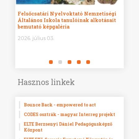
ise
Felsőcsatári Nyelvoktató Nemzetiségi
Győr
Általános Iskola tanulóinak alkotásait
Isko
bemutató képgaléria
képg
bor -
2026. július 03.
2026.
Hasznos linkek
Bounce Back - empowered to act
CODES osztrák - magyar Interreg projekt
ELTE Berzsenyi Dániel Pedagógusképző
Központ