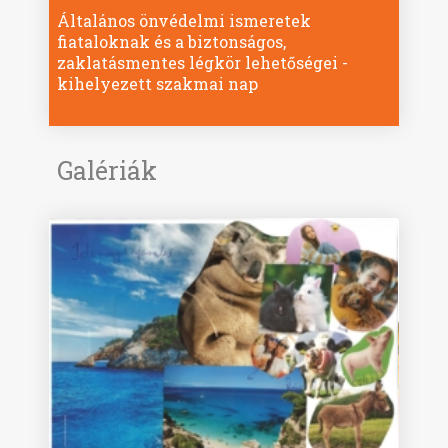
Általános önvédelmi ismeretek
fiataloknak és a biztonságos,
zaklatásmentes légkör lehetőségei -
kihelyezett szakmai nap
Galériák