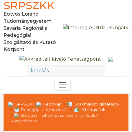
SRPSZKK
Eötvös Loránd
Tudományegyetem
Savaria Regionális
Pedagógiai
Szolgáltató és Kutató
Központ
SRPSZKK
Kezdőlap
Szakmai szolgáltatások
Pedagógiai tájékoztatás
Bibliográfiák
Boldizsár Ildikó művei, írásai a NymE SEK
Könyvtárában