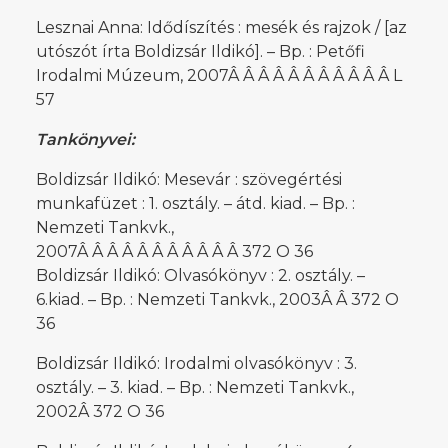
Lesznai Anna: Idődíszítés : mesék és rajzok / [az
utószót írta Boldizsár Ildikó]. – Bp. : Petőfi
Irodalmi Múzeum, 2007Â Â Â Â Â Â Â Â Â Â Â L
57
Tankönyvei:
Boldizsár Ildikó: Mesevár : szövegértési
munkafüzet : 1. osztály. – átd. kiad. – Bp. :
Nemzeti Tankvk.,
2007Â Â Â Â Â Â Â Â Â Â Â 372 O 36
Boldizsár Ildikó: Olvasókönyv : 2. osztály. –
6.kiad. – Bp. : Nemzeti Tankvk., 2003Â Â 372 O
36
Boldizsár Ildikó: Irodalmi olvasókönyv : 3.
osztály. – 3. kiad. – Bp. : Nemzeti Tankvk.,
2002Â 372 O 36