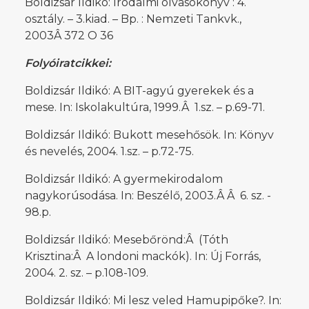
Boldizsár Ildikó: Irodalmi olvasókönyv : 4.
osztály. – 3.kiad. – Bp. : Nemzeti Tankvk.,
2003Â 372 O 36
Folyóiratcikkei:
Boldizsár Ildikó: A BIT-agyú gyerekek és a
mese. In: Iskolakultúra, 1999.Â 1.sz. – p.69-71.
Boldizsár Ildikó: Bukott mesehősök. In: Könyv
és nevelés, 2004. 1.sz. – p.72-75.
Boldizsár Ildikó: A gyermekirodalom
nagykorúsodása. In: Beszélő, 2003.Â Â 6. sz. -
98.p.
Boldizsár Ildikó: Mesebőrönd:Â (Tóth
Krisztina:Â A londoni mackók). In: Új Forrás,
2004. 2. sz. – p.108-109.
Boldizsár Ildikó: Mi lesz veled Hamupipőke?. In: