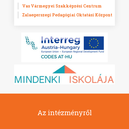
Vas Vármegyei Szakképzési Centrum
Zalaegerszegi Pedagógiai Oktatási Központ
Az intézményről