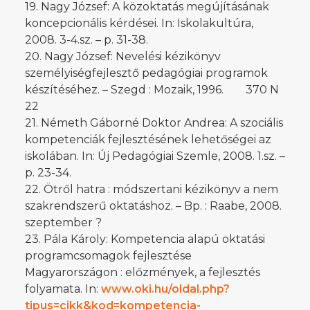
19. Nagy József: A közoktatás megújításának
koncepcionális kérdései. In: Iskolakultúra,
2008. 3-4.sz. – p. 31-38.
20. Nagy József: Nevelési kézikönyv
személyiségfejlesztő pedagógiai programok
készítéséhez. – Szegd : Mozaik, 1996. 370 N
22
21. Németh Gáborné Doktor Andrea: A szociális
kompetenciák fejlesztésének lehetőségei az
iskolában. In: Új Pedagógiai Szemle, 2008. 1.sz. –
p. 23-34.
22. Ötről hatra : módszertani kézikönyv a nem
szakrendszerű oktatáshoz. – Bp. : Raabe, 2008.
szeptember ?
23. Pála Károly: Kompetencia alapú oktatási
programcsomagok fejlesztése
Magyarországon : előzmények, a fejlesztés
folyamata. In:
www.oki.hu/oldal.php?
tipus=cikk&kod=kompetencia-