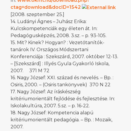
In:
www.okmt.hu/download.php?
ctag=download&docID=1542
[2008. szeptember 25.]
14. Ludányi Ágnes – Juhász Erika:
Kulcskompetenciák egy életen át. In:
Pedagógusképzés, 2008. 3.sz. – p. 93-105.
15. Mit? Kinek? Hogyan? : Vezetőtanítók-
tanárok IV. Országos Módszertani
Konferenciája : Szekszárd, 2007. október 12-13.
– [Szekszárd] : Illyés Gyula Gyakorló Iskola,
2007. 371 M 72
16. Nagy József: XXI. század és nevelés. – Bp. :
Osiris, 2000. – (Osiris tankönyvek) 370 N 22
17. Nagy József: Az íráskészség
kritériumorientált fejlődése és fejlesztése. In:
Iskolakultúra, 2007. 5.sz. – p. 16-22.
18. Nagy József: Kompetencia alapú
kritériumorientált pedagógia. – Bp. : Mozaik,
2007.