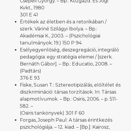
Csepeli György. – Bp.: Közgazd. És Jogi
Kvkt., 1980
301 E 41
Értékek az életben és a retorikában /
szerk. Váriné Szilágyi Ibolya. – Bp.:
Akadémiai K., 2003. – (Pszichológiai
tanulmányok; 19.) 150 P 94
Esélyegyenlőség, deszegregáció, integráló
pedagógia: egy stratégia elemei / [szerk.
Bernáth Gábor]. – Bp.: Educatio, 2008. –
(Padtárs)
376 E 93
Fiske, Susan T.: Sztereotipizálás, előítélet és
diszkrimináció: társas torzítások. In: Társas
alapmotívumok. – Bp.: Osiris, 2006. – p. 511-
582. –
(Osiris tankönyvek) 301 F 60
Forgas, Joseph Paul: A társas érintkezés
pszichológiája. – 12. kiad. – [Bp.]: Kairosz,