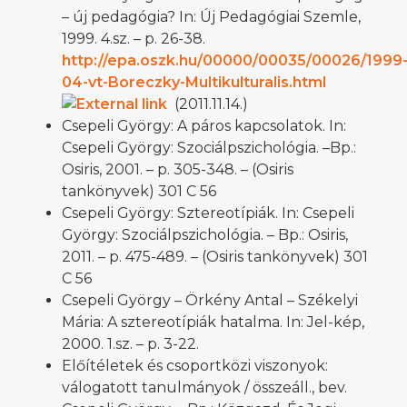
– új pedagógia? In: Új Pedagógiai Szemle,
1999. 4.sz. – p. 26-38.
http://epa.oszk.hu/00000/00035/00026/1999
04-vt-Boreczky-Multikulturalis.html
(2011.11.14.)
Csepeli György: A páros kapcsolatok. In:
Csepeli György: Szociálpszichológia. –Bp.:
Osiris, 2001. – p. 305-348. – (Osiris
tankönyvek) 301 C 56
Csepeli György: Sztereotípiák. In: Csepeli
György: Szociálpszichológia. – Bp.: Osiris,
2011. – p. 475-489. – (Osiris tankönyvek) 301
C 56
Csepeli György – Örkény Antal – Székelyi
Mária: A sztereotípiák hatalma. In: Jel-kép,
2000. 1.sz. – p. 3-22.
Előítéletek és csoportközi viszonyok:
válogatott tanulmányok / összeáll., bev.