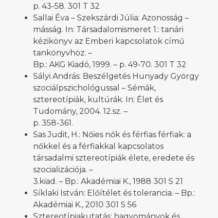
p. 43-58. 301 T 32
Sallai Éva – Szekszárdi Júlia: Azonosság –
másság. In: Társadalomismeret 1.: tanári
kézikönyv az Emberi kapcsolatok című
tankönyvhöz. –
Bp.: AKG Kiadó, 1999. – p. 49-70. 301 T 32
Sályi András: Beszélgetés Hunyady György
szociálpszichológussal – Sémák,
sztereotípiák, kultúrák. In: Élet és
Tudomány, 2004. 12.sz. –
p. 358-361.
Sas Judit, H.: Nőies nők és férfias férfiak: a
nőkkel és a férfiakkal kapcsolatos
társadalmi sztereotípiák élete, eredete és
szocializációja. –
3.kiad. – Bp.: Akadémiai K., 1988 301 S 21
Síklaki István: Előítélet és tolerancia. – Bp.:
Akadémiai K., 2010 301 S 56
Sztereotípiakutatás: hagyományok és