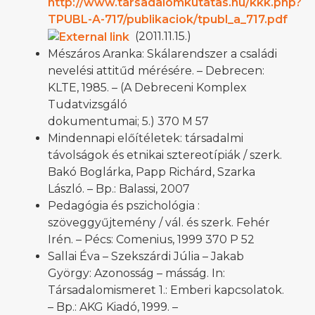
http://www.tarsadalomkutatas.hu/kkk.php?
TPUBL-A-717/publikaciok/tpubl_a_717.pdf
(2011.11.15.)
Mészáros Aranka: Skálarendszer a családi
nevelési attitűd mérésére. – Debrecen:
KLTE, 1985. – (A Debreceni Komplex
Tudatvizsgáló
dokumentumai; 5.) 370 M 57
Mindennapi előítéletek: társadalmi
távolságok és etnikai sztereotípiák / szerk.
Bakó Boglárka, Papp Richárd, Szarka
László. – Bp.: Balassi, 2007
Pedagógia és pszichológia :
szöveggyűjtemény / vál. és szerk. Fehér
Irén. – Pécs: Comenius, 1999 370 P 52
Sallai Éva – Szekszárdi Júlia – Jakab
György: Azonosság – másság. In:
Társadalomismeret 1.: Emberi kapcsolatok.
– Bp.: AKG Kiadó, 1999. –