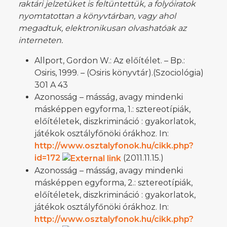
raktári jelzetüket is feltüntettük, a folyóiratok
nyomtatottan a könyvtárban, vagy ahol
megadtuk, elektronikusan olvashatóak az
interneten.
Allport, Gordon W.: Az előítélet. – Bp.:
Osiris, 1999. – (Osiris könyvtár).(Szociológia)
301 A 43
Azonosság – másság, avagy mindenki
másképpen egyforma, 1.: sztereotípiák,
előítéletek, diszkrimináció : gyakorlatok,
játékok osztályfőnöki órákhoz. In:
http://www.osztalyfonok.hu/cikk.php?
id=172
(2011.11.15.)
Azonosság – másság, avagy mindenki
másképpen egyforma, 2.: sztereotípiák,
előítéletek, diszkrimináció : gyakorlatok,
játékok osztályfőnöki órákhoz. In:
http://www.osztalyfonok.hu/cikk.php?