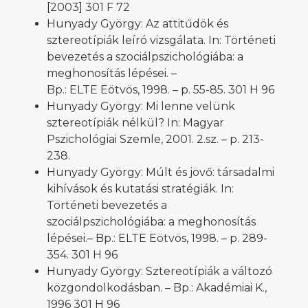
[2003] 301 F 72
Hunyady György: Az attitűdök és
sztereotípiák leíró vizsgálata. In: Történeti
bevezetés a szociálpszichológiába: a
meghonosítás lépései. –
Bp.: ELTE Eötvös, 1998. – p. 55-85. 301 H 96
Hunyady György: Mi lenne velünk
sztereotípiák nélkül? In: Magyar
Pszichológiai Szemle, 2001. 2.sz. – p. 213-
238.
Hunyady György: Múlt és jövő: társadalmi
kihívások és kutatási stratégiák. In:
Történeti bevezetés a
szociálpszichológiába: a meghonosítás
lépései.– Bp.: ELTE Eötvös, 1998. – p. 289-
354. 301 H 96
Hunyady György: Sztereotípiák a változó
közgondolkodásban. – Bp.: Akadémiai K.,
1996 301 H 96