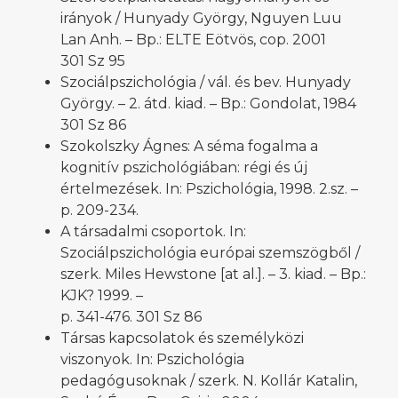
irányok / Hunyady György, Nguyen Luu
Lan Anh. – Bp.: ELTE Eötvös, cop. 2001
301 Sz 95
Szociálpszichológia / vál. és bev. Hunyady
György. – 2. átd. kiad. – Bp.: Gondolat, 1984
301 Sz 86
Szokolszky Ágnes: A séma fogalma a
kognitív pszichológiában: régi és új
értelmezések. In: Pszichológia, 1998. 2.sz. –
p. 209-234.
A társadalmi csoportok. In:
Szociálpszichológia európai szemszögből /
szerk. Miles Hewstone [at al.]. – 3. kiad. – Bp.:
KJK? 1999. –
p. 341-476. 301 Sz 86
Társas kapcsolatok és személyközi
viszonyok. In: Pszichológia
pedagógusoknak / szerk. N. Kollár Katalin,