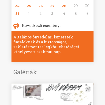
24
25
26
27
28
29
30
31
1
2
3
4
5
6
Következő esemény:
Általános önvédelmi ismeretek
fiataloknak és a biztonságos,
zaklatásmentes légkör lehetőségei -
kihelyezett szakmai nap
Galériák