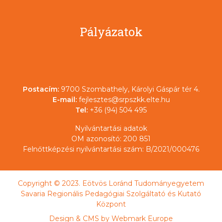
Pályázatok
Postacím:
9700 Szombathely, Károlyi Gáspár tér 4.
E-mail:
fejlesztes@srpszkk.elte.hu
Tel:
+36 (94) 504 495
Nyilvántartási adatok
OM azonosító: 200 851
Felnőttképzési nyilvántartási szám: B/2021/000476
Copyright © 2023. Eötvös Loránd Tudományegyetem
Savaria Regionális Pedagógiai Szolgáltató és Kutató
Központ
Design & CMS by
Webmark Europe