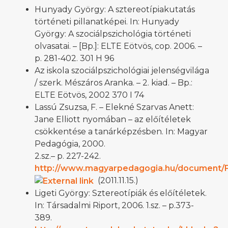
Hunyady György: A sztereotípiakutatás
történeti pillanatképei. In: Hunyady
György: A szociálpszichológia történeti
olvasatai. – [Bp.]: ELTE Eötvös, cop. 2006. –
p. 281-402. 301 H 96
Az iskola szociálpszichológiai jelenségvilága
/ szerk. Mészáros Aranka. – 2. kiad. – Bp.:
ELTE Eötvös, 2002 370 I 74
Lassú Zsuzsa, F. – Elekné Szarvas Anett:
Jane Elliott nyomában – az előítéletek
csökkentése a tanárképzésben. In: Magyar
Pedagógia, 2000.
2.sz.– p. 227-242.
http://www.magyarpedagogia.hu/document/F
(2011.11.15.)
Ligeti György: Sztereotípiák és előítéletek.
In: Társadalmi Riport, 2006. 1.sz. – p.373-
389.