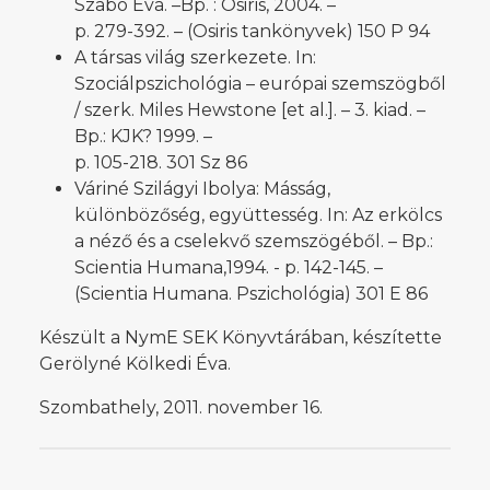
Szabó Éva. –Bp. : Osiris, 2004. –
p. 279-392. – (Osiris tankönyvek) 150 P 94
A társas világ szerkezete. In:
Szociálpszichológia – európai szemszögből
/ szerk. Miles Hewstone [et al.]. – 3. kiad. –
Bp.: KJK? 1999. –
p. 105-218. 301 Sz 86
Váriné Szilágyi Ibolya: Másság,
különbözőség, együttesség. In: Az erkölcs
a néző és a cselekvő szemszögéből. – Bp.:
Scientia Humana,1994. - p. 142-145. –
(Scientia Humana. Pszichológia) 301 E 86
Készült a NymE SEK Könyvtárában, készítette
Gerölyné Kölkedi Éva.
Szombathely, 2011. november 16.