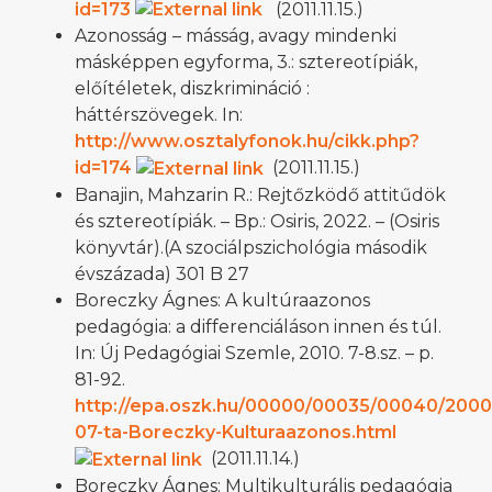
id=173
(2011.11.15.)
Azonosság – másság, avagy mindenki
másképpen egyforma, 3.: sztereotípiák,
előítéletek, diszkrimináció :
háttérszövegek. In:
http://www.osztalyfonok.hu/cikk.php?
id=174
(2011.11.15.)
Banajin, Mahzarin R.: Rejtőzködő attitűdök
és sztereotípiák. – Bp.: Osiris, 2022. – (Osiris
könyvtár).(A szociálpszichológia második
évszázada) 301 B 27
Boreczky Ágnes: A kultúraazonos
pedagógia: a differenciáláson innen és túl.
In: Új Pedagógiai Szemle, 2010. 7-8.sz. – p.
81-92.
http://epa.oszk.hu/00000/00035/00040/2000
07-ta-Boreczky-Kulturaazonos.html
(2011.11.14.)
Boreczky Ágnes: Multikulturális pedagógia