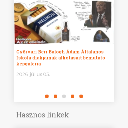
égi
Győrvári Béri Balogh Ádám Általános
Hato
sait
Iskola diákjainak alkotásait bemutató
Alap
képgaléria
alko
2026. július 03.
2026.
Hasznos linkek