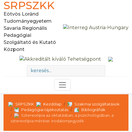
SRPSZKK
Eötvös Loránd
Tudományegyetem
Savaria Regionális
Pedagógiai
Szolgáltató és Kutató
Központ
SRPSZKK
Kezdőlap
Szakmai szolgáltatások
Pedagógiai tájékoztatás
Bibliográfiák
Sztereotípia az oktatásban, a pszichológiában, a
sztereotípia mérése: irodalomjegyzék